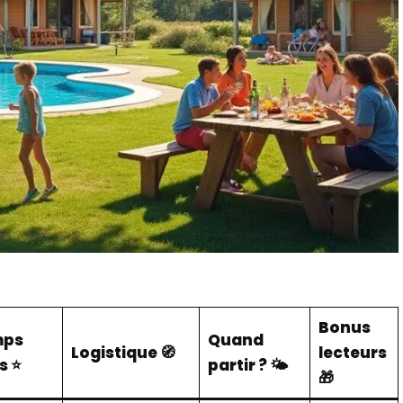
Bonus
mps
Quand
Logistique 🧭
lecteurs
s ⭐
partir ? 🌤️
🎁