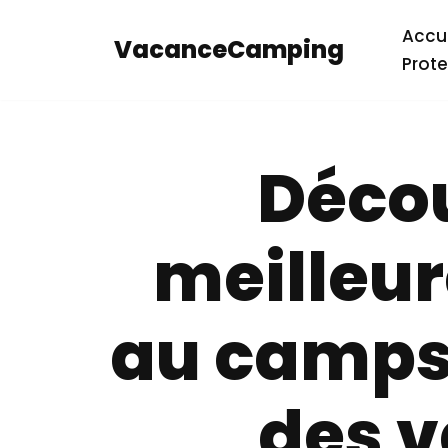
Accue
VacanceCamping
Aller
Prote
au
contenu
Décou
meilleur
au campsi
des 