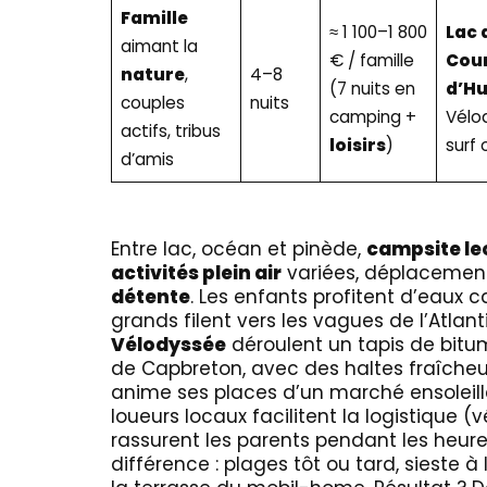
Famille
≈ 1 100–1 800
Lac 
aimant la
€ / famille
Cou
nature
,
4–8
(7 nuits en
d’H
couples
nuits
camping +
Vélo
actifs, tribus
loisirs
)
surf
d’amis
Entre lac, océan et pinède,
campsite le
activités plein air
variées, déplacements
détente
. Les enfants profitent d’eaux 
grands filent vers les vagues de l’Atlan
Vélodyssée
déroulent un tapis de bitu
de Capbreton, avec des haltes fraîcheur 
anime ses places d’un marché ensoleillé 
loueurs locaux facilitent la logistique 
rassurent les parents pendant les heure
différence : plages tôt ou tard, sieste à