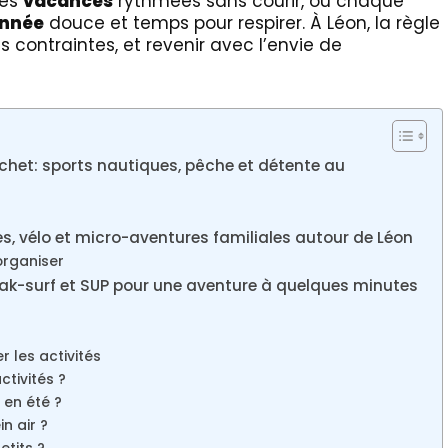
Des
vacances
rythmées sans courir, où chaque
nnée
douce et temps pour respirer. À Léon, la règle
les contraintes, et revenir avec l’envie de
chet: sports nautiques, pêche et détente au
s, vélo et micro-aventures familiales autour de Léon
organiser
yak-surf et SUP pour une aventure à quelques minutes
r les activités
ctivités ?
 en été ?
n air ?