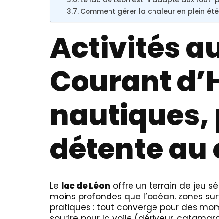
Le lac de Léon est-il adapté aux tout-p
Comment gérer la chaleur en plein été
Activités au
Courant d’
nautiques, 
détente au
Le
lac de Léon
offre un terrain de jeu sé
moins profondes que l’océan, zones surv
pratiques : tout converge pour des mome
sourire pour la voile (dériveur, catamara