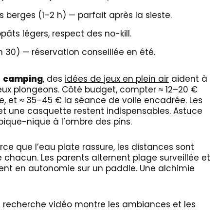
 berges (1–2 h) — parfait après la sieste.
âts légers, respect des no-kill.
h 30) — réservation conseillée en été.
u
camping
, des
idées de jeux en plein air
aident à
deux plongeons. Côté budget, compter ≈ 12–20 €
le, et ≈ 35–45 € la séance de voile encadrée. Les
t une casquette restent indispensables. Astuce
s pique-nique à l’ombre des pins.
rce que l’eau plate rassure, les distances sont
e chacun. Les parents alternent plage surveillée et
nent en autonomie sur un paddle. Une alchimie
e recherche vidéo montre les ambiances et les