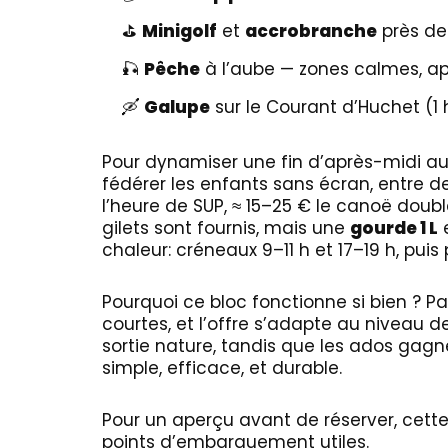
⛳
Minigolf
et
accrobranche
près des
🎣
Pêche
à l’aube — zones calmes, app
🛶
Galupe
sur le Courant d’Huchet (1 
Pour dynamiser une fin d’après-midi a
fédérer les enfants sans écran, entre 
l’heure de SUP, ≈ 15–25 € le canoë doub
gilets sont fournis, mais une
gourde 1 L
e
chaleur: créneaux 9–11 h et 17–19 h, pui
Pourquoi ce bloc fonctionne si bien ? Pa
courtes, et l’offre s’adapte au niveau d
sortie nature, tandis que les ados gag
simple, efficace, et durable.
Pour un aperçu avant de réserver, cett
points d’embarquement utiles.