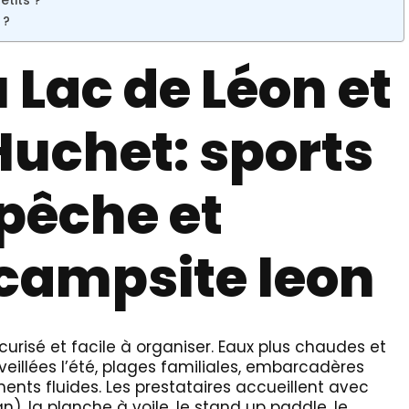
etits ?
 ?
 Lac de Léon et
Huchet: sports
pêche et
 campsite leon
curisé et facile à organiser. Eaux plus chaudes et
eillées l’été, plages familiales, embarcadères
nts fluides. Les prestataires accueillent avec
n), la planche à voile, le stand up paddle, le