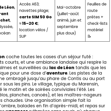
Accès A63;
Feuilles de
de Léon
,
Mai–octobre
navettes plage;
route
rant
(juillet-août
carte SIM 50 Go
prêtes +
uchet
,
animé, juin et
≈ 15–20 €
;
check-lists
dyssée,
septembre
location vélos /
matériel
 océan
plus doux)
SUP
📝
on
coche toutes les cases d’un séjour futé :
 courts, et une ambiance landaise qui respire la
calmes et surveillées au
lac de Léon
tandis que les
tique pour une dose d’
aventure
. Les pistes de la
me ombragé jusqu’au phare de Contis ou au port
sous les pins. Le village, typique du Marensin,
le matin et de soirées conviviales l’été. Les
(vélos, planches, canoës), et les maîtres-nageurs
s chaudes. Une organisation simple fait la
 l’ombre, balades en fin d’après-midi, et repas sur