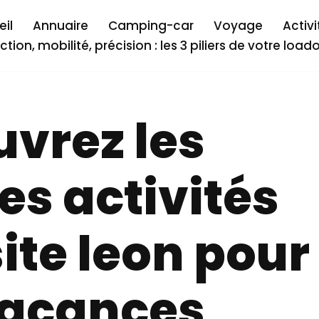
il
Annuaire
Camping-car
Voyage
Activi
ction, mobilité, précision : les 3 piliers de votre load
vrez les
es activités
te leon pour
vacances