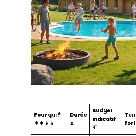
Budget
Pour qui ?
Durée
Te
indicatif
👨‍👩‍👧‍👦
⏳
fort
💶