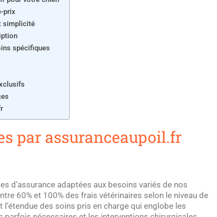
é-prix
 simplicité
iption
oins spécifiques
xclusifs
ges
r
es par assuranceaupoil.fr
les d’assurance adaptées aux besoins variés de nos
tre 60% et 100% des frais vétérinaires selon le niveau de
t l’étendue des soins pris en charge qui englobe les
s parfois nécessaires et les interventions chirurgicales