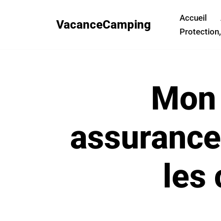
Accueil
VacanceCamping
Aller
Protection,
au
contenu
Mon 
assurance
les 