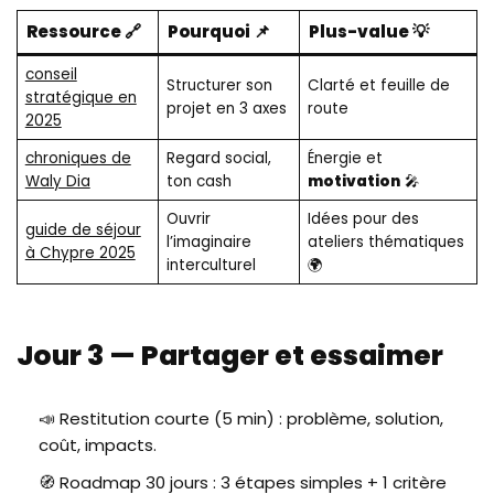
Ressource 🔗
Pourquoi 📌
Plus-value 💡
conseil
Structurer son
Clarté et feuille de
stratégique en
projet en 3 axes
route
2025
chroniques de
Regard social,
Énergie et
Waly Dia
ton cash
motivation
🎤
Ouvrir
Idées pour des
guide de séjour
l’imaginaire
ateliers thématiques
à Chypre 2025
interculturel
🌍
Jour 3 — Partager et essaimer
📣 Restitution courte (5 min) : problème, solution,
coût, impacts.
🧭 Roadmap 30 jours : 3 étapes simples + 1 critère