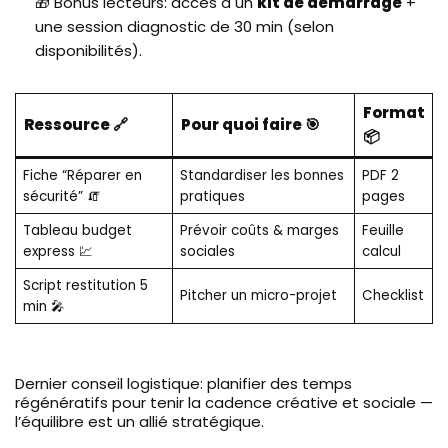
🎁 Bonus lecteurs: accès à un
kit de démarrage
+
une session diagnostic de 30 min (selon
disponibilités).
Format
Ressource 🔗
Pour quoi faire 🎯
📦
Fiche “Réparer en
Standardiser les bonnes
PDF 2
sécurité” 🧯
pratiques
pages
Tableau budget
Prévoir coûts & marges
Feuille
express 💹
sociales
calcul
Script restitution 5
Pitcher un micro-projet
Checklist
min 🎤
Dernier conseil logistique: planifier des temps
régénératifs pour tenir la cadence créative et sociale —
l’équilibre est un allié stratégique.