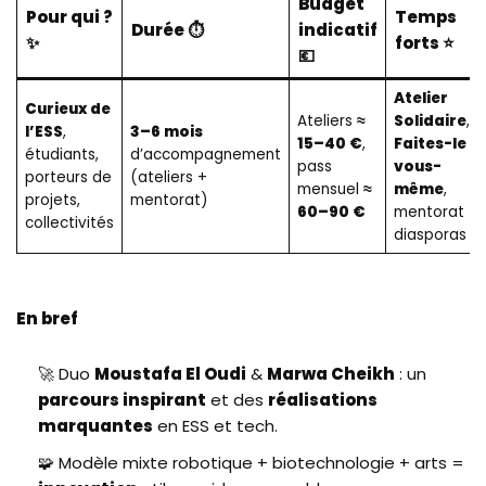
Budget
Pour qui ?
Temps
Durée ⏱️
indicatif
✨
forts ⭐
💶
Atelier
Curieux de
Ateliers
≈
Solidaire
,
l’ESS
,
3–6 mois
15–40 €
,
Faites-le
étudiants,
d’accompagnement
pass
vous-
porteurs de
(ateliers +
mensuel
≈
même
,
projets,
mentorat)
60–90 €
mentorat
collectivités
diasporas
En bref
🚀 Duo
Moustafa El Oudi
&
Marwa Cheikh
: un
parcours inspirant
et des
réalisations
marquantes
en ESS et tech.
🧩 Modèle mixte robotique + biotechnologie + arts =