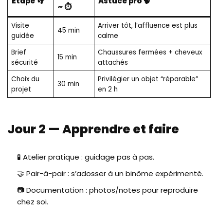
Étape 👣
Astuce pro 🧠
~ ⏱️
Visite
Arriver tôt, l’affluence est plus
45 min
guidée
calme
Brief
Chaussures fermées + cheveux
15 min
sécurité
attachés
Choix du
Privilégier un objet “réparable”
30 min
projet
en 2 h
Jour 2 — Apprendre et faire
🧪 Atelier pratique : guidage pas à pas.
🤝 Pair-à-pair : s’adosser à un binôme expérimenté.
📷 Documentation : photos/notes pour reproduire
chez soi.