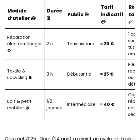
Tarif
Résu
Module
Durée
Public 🎯
indicatif
tang
d’atelier 🧰
⏳
💳
✅
1 app
Réparation
sauv
électroménager
2 h
Tous niveaux
≈ 20 €
tutori
♻️
empo
Pièce
Textile &
reco
3 h
Débutant·e
≈ 25 €
upcycling 🧵
ou
déto
Objet
Bois & petit
1/2
répar
Intermédiaire
≈ 40 €
mobilier 🪵
journée
notio
sécur
Cas réel 2025 : Nora (24 ans) a rejoint un cycle de trois