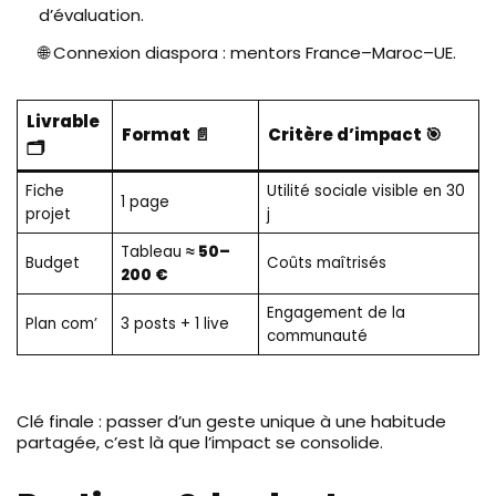
d’évaluation.
🌐 Connexion diaspora : mentors France–Maroc–UE.
Livrable
Format 📄
Critère d’impact 🎯
🗂️
Fiche
Utilité sociale visible en 30
1 page
projet
j
Tableau
≈ 50–
Budget
Coûts maîtrisés
200 €
Engagement de la
Plan com’
3 posts + 1 live
communauté
Clé finale : passer d’un geste unique à une habitude
partagée, c’est là que l’impact se consolide.