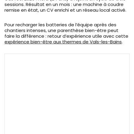
sessions. Résultat en un mois : une machine à coudre
remise en état, un CV enrichi et un réseau local activé.
Pour recharger les batteries de l’équipe après des
chantiers intenses, une parenthèse bien-être peut
faire la différence : retour d’expérience utile avec cette
expérience bien-être aux thermes de Vals-les-Bains
.
Moustafa el Oudi &
Marwa Cheikh —
parcours inspirant et
réalisations marquantes
en 2025
Une frise chronologique interactive retraçant les
étapes clés (2022–2025).