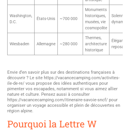
Monuments
Washington,
historiques,
Solennelle
États-Unis
~700 000
D.C.
musées, vie
dynamiqu
cosmopolite
Thermes,
Élégante,
Wiesbaden
Allemagne
~280 000
architecture
reposante
historique
Envie d’en savoir plus sur des destinations françaises à
découvrir ? Le site https://vacancecamping.com/activites-
ile-de-re/ vous propose des idées authentiques pour
pimenter vos escapades, notamment si vous aimez allier
nature et culture. Pensez aussi à consulter
https://vacancecamping.com/itineraire-savoie-sncf/ pour
organiser un voyage accessible et plein de découvertes en
région alpine.
Pourquoi la Lettre W