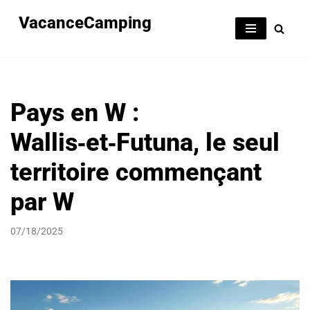
VacanceCamping
Aller
au
contenu
Pays en W :
Wallis‑et‑Futuna, le seul
territoire commençant
par W
07/18/2025