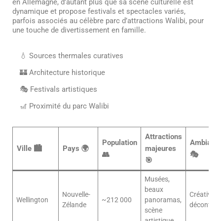
en Allemagne, d’autant plus que sa scène culturelle est
dynamique et propose festivals et spectacles variés,
parfois associés au célèbre parc d’attractions Walibi, pour
une touche de divertissement en famille.
💧 Sources thermales curatives
🏰 Architecture historique
🎭 Festivals artistiques
🎢 Proximité du parc Walibi
Attractions
Population
Ambianc
Ville 🏙️
Pays 🌍
majeures
👥
🎭
🎯
Musées,
beaux
Nouvelle-
Créative,
Wellington
~212 000
panoramas,
Zélande
décontrac
scène
artistique