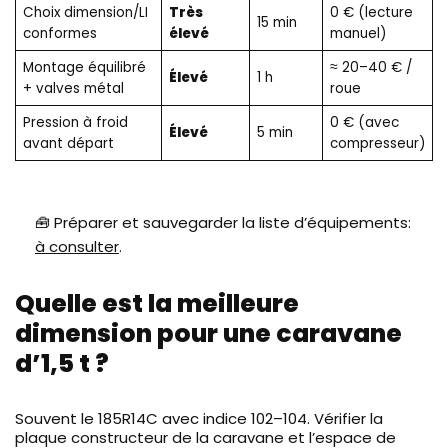
Choix dimension/LI
Très
0 € (lecture
15 min
conformes
élevé
manuel)
Montage équilibré
≈ 20–40 € /
Élevé
1 h
+ valves métal
roue
Pression à froid
0 € (avec
Élevé
5 min
avant départ
compresseur)
🧰 Préparer et sauvegarder la liste d’équipements:
à consulter
.
Quelle est la meilleure
dimension pour une caravane
d’1,5 t ?
Souvent le 185R14C avec indice 102–104. Vérifier la
plaque constructeur de la caravane et l’espace de