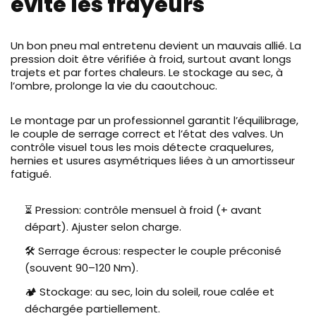
évite les frayeurs
(constructeurs, homologations)
pour un choix final.
Un bon pneu mal entretenu devient un mauvais allié. La
pression doit être vérifiée à froid, surtout avant longs
trajets et par fortes chaleurs. Le stockage au sec, à
l’ombre, prolonge la vie du caoutchouc.
Le montage par un professionnel garantit l’équilibrage,
le couple de serrage correct et l’état des valves. Un
contrôle visuel tous les mois détecte craquelures,
hernies et usures asymétriques liées à un amortisseur
fatigué.
⏳ Pression: contrôle mensuel à froid (+ avant
départ). Ajuster selon charge.
🛠️ Serrage écrous: respecter le couple préconisé
(souvent 90–120 Nm).
🏕️ Stockage: au sec, loin du soleil, roue calée et
déchargée partiellement.