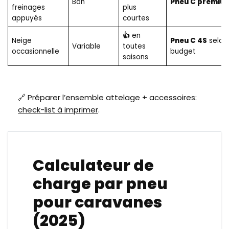
Bon
Pneu C premiu
freinages
plus
appuyés
courtes
👍
en
Neige
Pneu C 4S
selon
Variable
toutes
occasionnelle
budget
saisons
🔗 Préparer l’ensemble attelage + accessoires:
check-list à imprimer
.
Calculateur de
charge par pneu
pour caravanes
(2025)