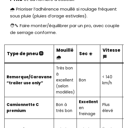
🌧️ Prioriser l’adhérence mouillé si roulage fréquent
sous pluie (pluies d’orage estivales).
🧑‍🔧 Faire monter/équilibrer par un pro, avec couple
de serrage conforme.
Mouillé
Vitesse
C
Type de pneu 🛞
Sec ☀️
🌧️
🏁
c
Très bon
à
Pa
Remorque/Caravane
< 140
excellent
Bon
d
“trailer use only”
km/h
(selon
o
modèles)
Excellent
Camionnette C
Bon à
Plus
S
en
premium
très bon
élevé
c
freinage
P