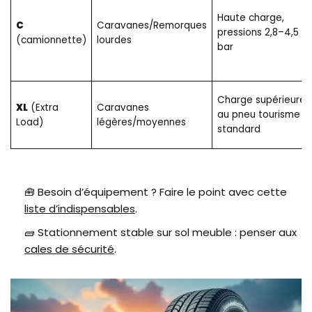
Haute charge,
C
Caravanes/Remorques
pressions 2,8–4,5
(camionnette)
lourdes
bar
Charge supérieure
XL
(Extra
Caravanes
au pneu tourisme
Load)
légères/moyennes
standard
🧰 Besoin d’équipement ? Faire le point avec cette
liste d’indispensables
.
🧱 Stationnement stable sur sol meuble : penser aux
cales de sécurité
.