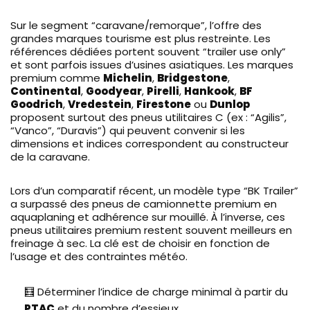
Sur le segment “caravane/remorque”, l’offre des
grandes marques tourisme est plus restreinte. Les
références dédiées portent souvent “trailer use only”
et sont parfois issues d’usines asiatiques. Les marques
premium comme
Michelin
,
Bridgestone
,
Continental
,
Goodyear
,
Pirelli
,
Hankook
,
BF
Goodrich
,
Vredestein
,
Firestone
ou
Dunlop
proposent surtout des pneus utilitaires C (ex : “Agilis”,
“Vanco”, “Duravis”) qui peuvent convenir si les
dimensions et indices correspondent au constructeur
de la caravane.
Lors d’un comparatif récent, un modèle type “BK Trailer”
a surpassé des pneus de camionnette premium en
aquaplaning et adhérence sur mouillé. À l’inverse, ces
pneus utilitaires premium restent souvent meilleurs en
freinage à sec. La clé est de choisir en fonction de
l’usage et des contraintes météo.
🧮 Déterminer l’indice de charge minimal à partir du
PTAC
et du nombre d’essieux.