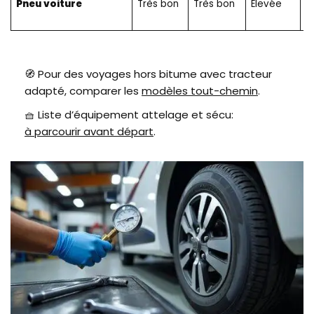
Pneu voiture
Très bon
Très bon
Élevée
r
🧭 Pour des voyages hors bitume avec tracteur
adapté, comparer les
modèles tout-chemin
.
🧺 Liste d’équipement attelage et sécu:
à parcourir avant départ
.