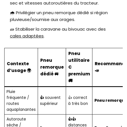
sec et vitesses autoroutières du tracteur.
🌧️ Privilégier un pneu remorque dédié si région
pluvieuse/soumise aux orages.
🧱 Stabiliser la caravane au bivouac avec des
cales adaptées
.
Pneu
Pneu
utilitaire
Contexte
Recommanda
remorque
C
d’usage 🌍
📣
dédié 🚐
premium
🚚
Pluie
fréquente /
👍
souvent
👍 correct
Pneu remorque
routes
supérieur
à très bon
aquaplanantes
Autoroute
👍👍
sèche /
distances