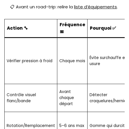
📋 Avant un road-trip: relire la
liste d’équipements
.
Fréquence
Action 🔧
Pourquoi ✅
📅
Évite surchauffe et
Vérifier pression à froid
Chaque mois
usure
Avant
Contrôle visuel
Détecter
chaque
flanc/bande
craquelures/hernies
départ
Rotation/Remplacement
5–6 ans max
Gomme qui durcit