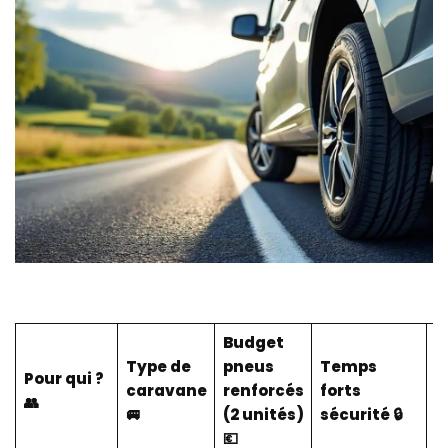
Budget
Type de
pneus
Temps
Pour qui ?
L
caravane
renforcés
forts
👥
⚙️
🚐
(2 unités)
sécurité 🔒
💶