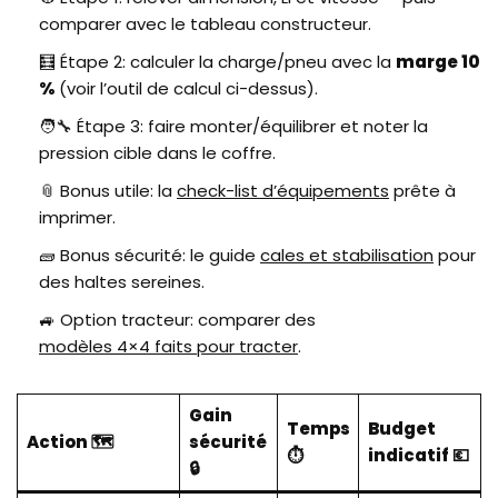
comparer avec le tableau constructeur.
🧮 Étape 2: calculer la charge/pneu avec la
marge 10
%
(voir l’outil de calcul ci-dessus).
🧑‍🔧 Étape 3: faire monter/équilibrer et noter la
pression cible dans le coffre.
📎 Bonus utile: la
check-list d’équipements
prête à
imprimer.
🧱 Bonus sécurité: le guide
cales et stabilisation
pour
des haltes sereines.
🚙 Option tracteur: comparer des
modèles 4×4 faits pour tracter
.
Gain
Temps
Budget
Action 🗺️
sécurité
⏱️
indicatif 💶
🔒