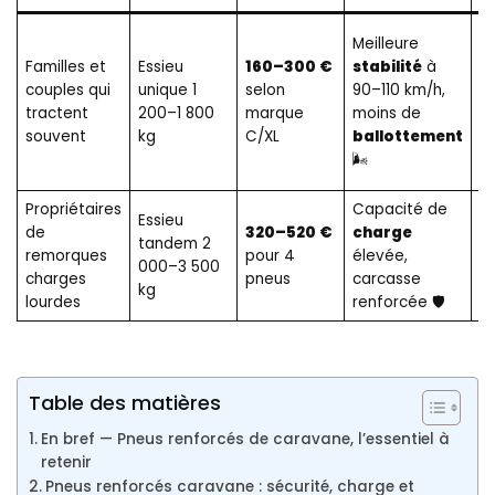
Meilleure
M
Familles et
Essieu
160–300 €
stabilité
à
1
couples qui
unique 1
selon
90–110 km/h,
(
tractent
200–1 800
marque
moins de
1
souvent
kg
C/XL
ballottement
éq
🌬️
Propriétaires
Capacité de
Pr
Essieu
de
320–520 €
charge
é
tandem 2
remorques
pour 4
élevée,
(2
000–3 500
charges
pneus
carcasse
+
kg
lourdes
renforcée 🛡️
m
Table des matières
En bref — Pneus renforcés de caravane, l’essentiel à
retenir
Pneus renforcés caravane : sécurité, charge et