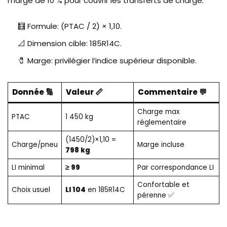
marge de 10 % pour couvrir les transferts de charge.
🧮 Formule: (PTAC / 2) × 1,10.
📐 Dimension cible: 185R14C.
🧷 Marge: privilégier l’indice supérieur disponible.
Donnée 🔢
Valeur 📏
Commentaire 💬
Charge max
PTAC
1 450 kg
réglementaire
(1450/2)×1,10 =
Charge/pneu
Marge incluse
798 kg
LI minimal
≥ 99
Par correspondance LI
Confortable et
Choix usuel
LI 104
en 185R14C
pérenne ✅