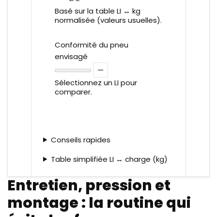
Basé sur la table LI ↔ kg
normalisée (valeurs usuelles).
Conformité du pneu
envisagé
—
Sélectionnez un LI pour
comparer.
Conseils rapides
Table simplifiée LI ↔ charge (kg)
Entretien, pression et
Note: Cet outil fournit une
estimation à titre informatif.
montage : la routine qui
Référez-vous aux
recommandations officielles