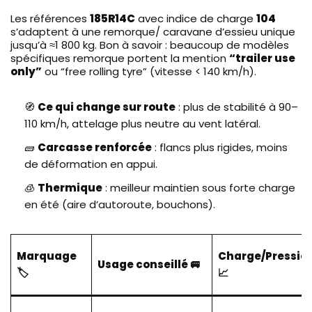
Les références
185R14C
avec indice de charge
104
s’adaptent à une remorque/ caravane d’essieu unique
jusqu’à ≈1 800 kg. Bon à savoir : beaucoup de modèles
spécifiques remorque portent la mention
“trailer use
only”
ou “free rolling tyre” (vitesse < 140 km/h).
🧭
Ce qui change sur route
: plus de stabilité à 90–
110 km/h, attelage plus neutre au vent latéral.
🧱
Carcasse renforcée
: flancs plus rigides, moins
de déformation en appui.
🧊
Thermique
: meilleur maintien sous forte charge
en été (aire d’autoroute, bouchons).
Marquage
Charge/Pressio
Usage conseillé 🚐
🏷️
📈