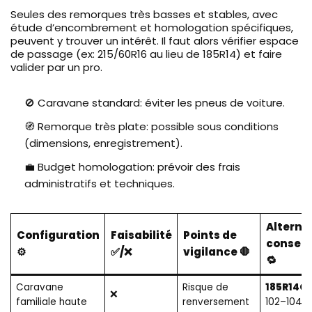
Seules des remorques très basses et stables, avec
étude d’encombrement et homologation spécifiques,
peuvent y trouver un intérêt. Il faut alors vérifier espace
de passage (ex: 215/60R16 au lieu de 185R14) et faire
valider par un pro.
🚫 Caravane standard: éviter les pneus de voiture.
🧭 Remorque très plate: possible sous conditions
(dimensions, enregistrement).
💼 Budget homologation: prévoir des frais
administratifs et techniques.
Alterna
Configuration
Faisabilité
Points de
conseil
⚙️
✅/❌
vigilance 🛑
🔁
Caravane
Risque de
185R14C
(
❌
familiale haute
renversement
102–104)