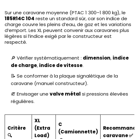
Sur une caravane moyenne (PTAC 1 300–1 800 kg), le
185R14C 104
reste un standard sûr, car son indice de
charge couvre les pleins d’eau, de gaz et les variations
d’emport. Les XL peuvent convenir aux caravanes plus
légères si l’indice exigé par le constructeur est
respecté.
🔎 Vérifier systématiquement :
dimension
,
indice
de charge
,
indice de vitesse
.
📝 Se conformer à la plaque signalétique de la
caravane (manuel constructeur).
🧯 Envisager une
valve métal
si pressions élevées
régulières.
XL
C
Critère
(Extra
Recommanda
(Camionnette)
🔍
Load)
caravane ✅