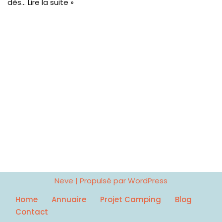
dès…
Lire la suite »
Neve
| Propulsé par
WordPress
Home
Annuaire
Projet Camping
Blog
Contact