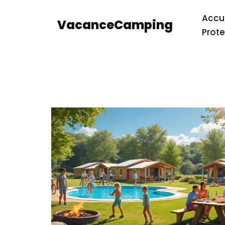
Accue
VacanceCamping
Aller
Prote
au
contenu