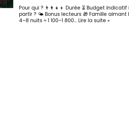
Pour qui ? 👨‍👩‍👧‍👦 Durée ⏳ Budget indicat
partir ? 🌤️ Bonus lecteurs 🎁 Famille aimant 
4–8 nuits ≈ 1 100–1 800…
Lire la suite »