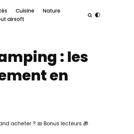
tés
Cuisine
Nature
out airsoft
amping : les
ssement en
uand acheter ? 📅 Bonus lecteurs 🎁