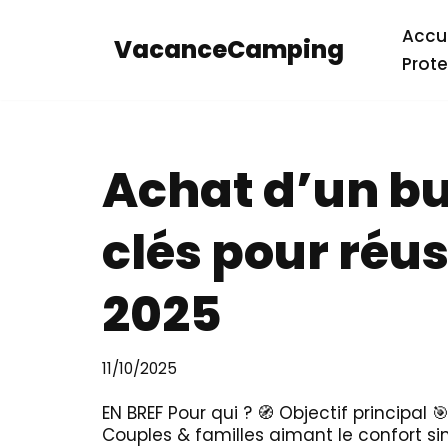
Accue
VacanceCamping
Aller
Prote
au
contenu
Achat d’un bu
clés pour réu
2025
11/10/2025
EN BREF Pour qui ? 🧭 Objectif principal
Couples & familles aimant le confort 