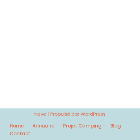
Neve
| Propulsé par
WordPress
Home
Annuaire
Projet Camping
Blog
Contact