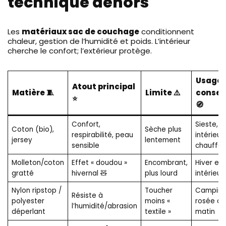
technique dehors
Les
matériaux sac de couchage
conditionnent
chaleur, gestion de l’humidité et poids. L’intérieur
cherche le confort; l’extérieur protège.
Usage
Atout principal
Matière 🧵
Limite ⚠️
conseil
⭐
🧭
Confort,
Sieste,
Coton (bio),
Sèche plus
respirabilité, peau
intérieur
jersey
lentement
sensible
chauffé
Molleton/coton
Effet « doudou »
Encombrant,
Hiver en
gratté
hivernal 🧸
plus lourd
intérieur
Nylon ripstop /
Toucher
Camping
Résiste à
polyester
moins «
rosée du
l’humidité/abrasion
déperlant
textile »
matin