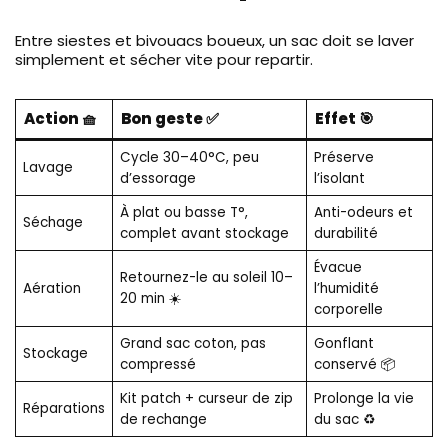
Entre siestes et bivouacs boueux, un sac doit se laver
simplement et sécher vite pour repartir.
Action 🧺
Bon geste ✅
Effet 🎯
Cycle 30–40°C, peu
Préserve
Lavage
d’essorage
l’isolant
À plat ou basse T°,
Anti-odeurs et
Séchage
complet avant stockage
durabilité
Évacue
Retournez-le au soleil 10–
Aération
l’humidité
20 min ☀️
corporelle
Grand sac coton, pas
Gonflant
Stockage
compressé
conservé 📦
Kit patch + curseur de zip
Prolonge la vie
Réparations
de rechange
du sac ♻️