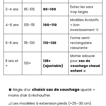
Évitez les sacs
3–4 ans
95–105
90–100
trop larges
Modèles évolutifs
4–6 ans
105–115
100–110
= bon
investissement 💡
Forme semi-
6–8 ans
115–130
110–120
rectangulaire
rassurante
Momie adoucie
8 ans et
125+
pour
sac de
130+
+
(ajustable)
couchage chaud
enfant
❄️
🧠 Règle d’or:
choisir sac de couchage
ajusté =
moins d’air à réchauffer.
🦶 Les modèles à extension pieds (+25–30 cm)