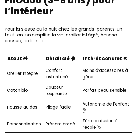
FilOdoo (3–6 ans) pour
l’intérieur
Pour la sieste ou la nuit chez les grands-parents, un
tout-en-un simplifie la vie: oreiller intégré, housse
cousue, coton bio.
Atout 🧸
Détail clé 🧠
Intérêt concret 🎯
Confort
Moins d’accessoires à
Oreiller intégré
instantané
gérer
Douceur
Coton bio
Parfait peau sensible
respirante
Autonomie de l’enfant
Housse au dos
Pliage facile
✋
Zéro confusion à
Personnalisation
Prénom brodé
l’école 🏷️