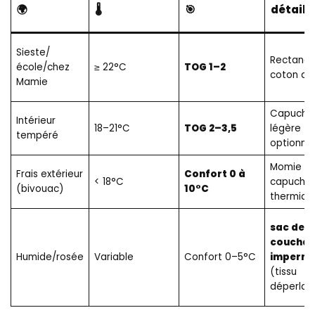
🌍
🌡️
🎯
détails 
Sieste/
Rectangul
école/chez
≥ 22°C
TOG 1–2
coton do
Mamie
Capuche
Intérieur
18–21°C
TOG 2–3,5
légère
tempéré
optionnel
Momie +
Frais extérieur
Confort 0 à
< 18°C
capuche 
(bivouac)
10°C
thermiqu
sac de
coucha
Humide/rosée
Variable
Confort 0–5°C
impermé
(tissu
déperlan