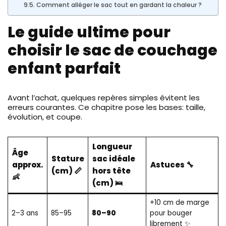
Comment alléger le sac tout en gardant la chaleur ?
Le guide ultime pour
choisir le sac de couchage
enfant parfait
Avant l’achat, quelques repères simples évitent les
erreurs courantes. Ce chapitre pose les bases: taille,
évolution, et coupe.
Longueur
Âge
Stature
sac idéale
approx.
Astuces 🔧
(cm) 📏
hors tête
👶
(cm) 🛌
+10 cm de marge
2–3 ans
85–95
80–90
pour bouger
librement ✨