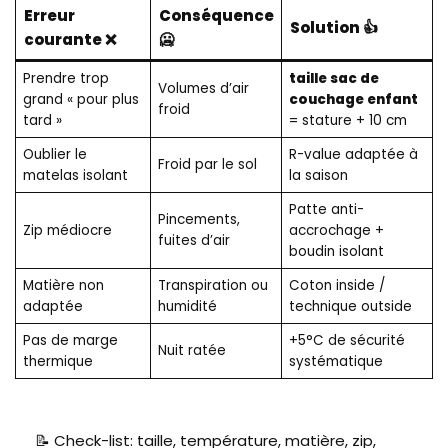
Erreur
Conséquence
Solution 👍
courante ❌
🥶
Prendre trop
taille sac de
Volumes d’air
grand « pour plus
couchage enfant
froid
tard »
= stature + 10 cm
Oublier le
R-value adaptée à
Froid par le sol
matelas isolant
la saison
Patte anti-
Pincements,
Zip médiocre
accrochage +
fuites d’air
boudin isolant
Matière non
Transpiration ou
Coton inside /
adaptée
humidité
technique outside
Pas de marge
+5°C de sécurité
Nuit ratée
thermique
systématique
📝 Check-list: taille, température, matière, zip,