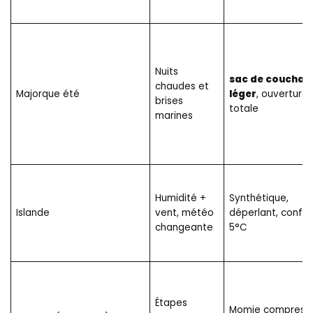
Nuits
sac de couchag
chaudes et
Majorque été
léger
, ouverture
brises
totale
marines
Humidité +
Synthétique,
Islande
vent, météo
déperlant, confor
changeante
5°C
Étapes
Momie compressi