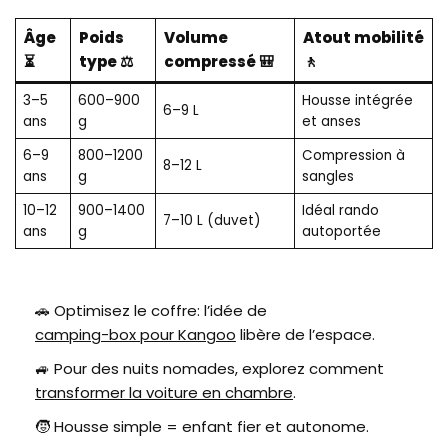
Âge
Poids
Volume
Atout mobilité
⏳
type ⚖️
compressé 🎒
🚶
3–5
600–900
Housse intégrée
6–9 L
ans
g
et anses
6–9
800–1200
Compression à
8–12 L
ans
g
sangles
10–12
900–1400
Idéal rando
7–10 L (duvet)
ans
g
autoportée
🚗 Optimisez le coffre: l’idée de
camping-box pour Kangoo
libère de l’espace.
🚙 Pour des nuits nomades, explorez comment
transformer la voiture en chambre
.
🧒 Housse simple = enfant fier et autonome.