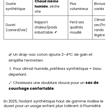
Chaud même
Ouate
Plus
Bivouacs
humide
, sèche
synthétique
volumineux
variés
vite
Climat
Rapport
Perd ses
Duvet
sec/froid
chaleur/poids
qualités
(canard/oie)
rando
imbattable 🪶
mouillé
légère
🌿 Un drap-sac coton ajoute 2–4°C de gain et
simplifie l’entretien.
💧 Pour climat humide, préférez synthétique + tissu
déperlant.
🪄 Choisissez une doublure douce pour un
sac de
couchage confortable
.
En 2025, l’isolant synthétique haut de gamme rivalise le
duvet pour un usage enfant plus tolérant à l’humidité.