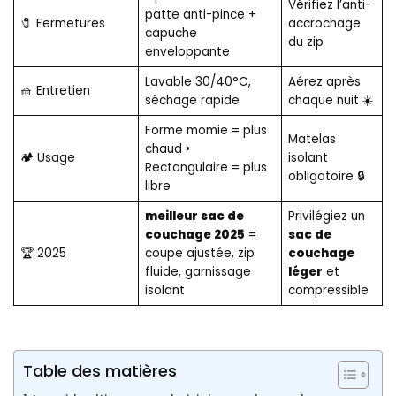
Vérifiez l’anti-
patte anti-pince +
🧷 Fermetures
accrochage
capuche
du zip
enveloppante
Lavable 30/40°C,
Aérez après
🧺 Entretien
séchage rapide
chaque nuit ☀️
Forme momie = plus
Matelas
chaud •
🏕️ Usage
isolant
Rectangulaire = plus
obligatoire 🔒
libre
meilleur sac de
Privilégiez un
couchage 2025
=
sac de
🏆 2025
coupe ajustée, zip
couchage
fluide, garnissage
léger
et
isolant
compressible
Table des matières