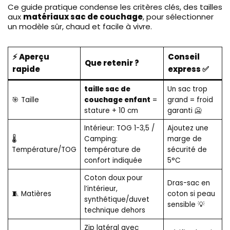
Ce guide pratique condense les critères clés, des tailles
aux
matériaux sac de couchage
, pour sélectionner
un modèle sûr, chaud et facile à vivre.
⚡ Aperçu
Conseil
Que retenir ?
rapide
express ✅
taille sac de
Un sac trop
🎯 Taille
couchage enfant
=
grand = froid
stature + 10 cm
garanti 🥶
Intérieur: TOG 1-3,5 /
Ajoutez une
🌡️
Camping:
marge de
Température/TOG
température de
sécurité de
confort indiquée
5°C
Coton doux pour
Dras-sac en
l’intérieur,
🧵 Matières
coton si peau
synthétique/duvet
sensible 💡
technique dehors
Zip latéral avec