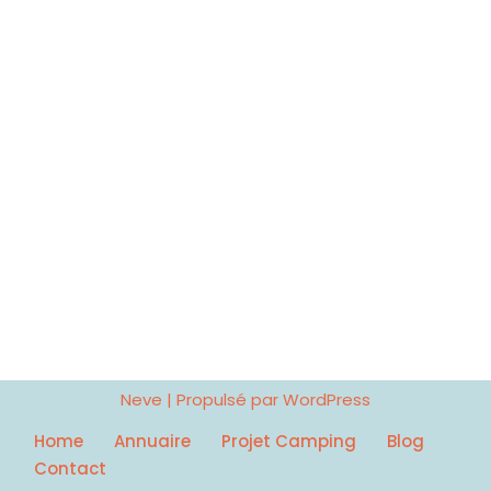
Neve
| Propulsé par
WordPress
Home
Annuaire
Projet Camping
Blog
Contact