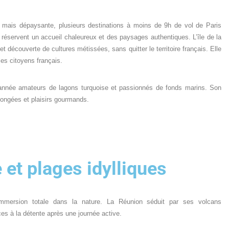
 mais dépaysante, plusieurs destinations à moins de 9h de vol de Paris
e réservent un accueil chaleureux et des paysages authentiques. L’île de la
t découverte de cultures métissées, sans quitter le territoire français. Elle
es citoyens français.
 année amateurs de lagons turquoise et passionnés de fonds marins. Son
olongées et plaisirs gourmands.
 et plages idylliques
e immersion totale dans la nature. La Réunion séduit par ses volcans
ces à la détente après une journée active.