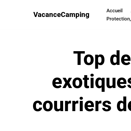
Accueil
VacanceCamping
Aller
Protection,
au
contenu
Top de
exotiques
courriers d