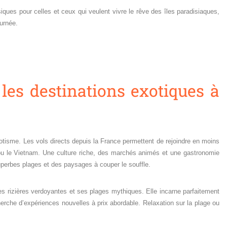
siques pour celles et ceux qui veulent vivre le rêve des îles paradisiaques,
ournée.
 les destinations exotiques à
otisme. Les vols directs depuis la France permettent de rejoindre en moins
u le Vietnam. Une culture riche, des marchés animés et une gastronomie
uperbes plages et des paysages à couper le souffle.
r ses rizières verdoyantes et ses plages mythiques. Elle incarne parfaitement
herche d’expériences nouvelles à prix abordable. Relaxation sur la plage ou