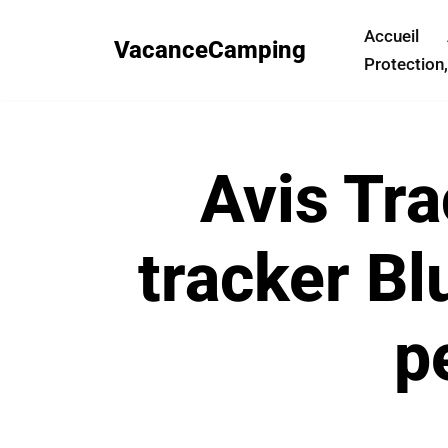
Accueil
VacanceCamping
Aller
Protection,
au
contenu
Avis Tra
tracker Bl
p