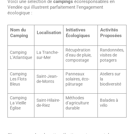
Voici une sélection de
campings
écoresponsables en
Vendée qui illustrent parfaitement l’engagement
écologique :
Nom du
Initiatives
Activités
Localisation
Camping
Écologiques
Proposées
Récupération
Randonnées,
Camping
La Tranche-
d’eau de pluie,
visites de
L’Atlantique
sur-Mer
compostage
potagers
Camping
Panneaux
Ateliers sur
Saint-Jean-
Les Flots
solaires, éco-
la
de-Monts
Bleus
pâturage
biodiversité
Camping
Méthodes
Saint-Hilaire-
Balades à
La Vieille
d’agriculture
de-Riez
vélo
Église
durable