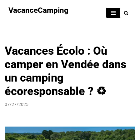
VacanceCamping
Aller
au
contenu
Vacances Écolo : Où
camper en Vendée dans
un camping
écoresponsable ? ♻️
07/27/2025