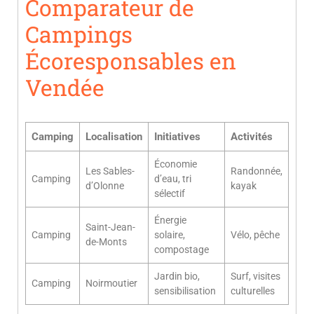
Comparateur de
Campings
Écoresponsables en
Vendée
Camping
Localisation
Initiatives
Activités
Économie
Les Sables-
Randonnée,
Camping
d’eau, tri
d’Olonne
kayak
sélectif
Énergie
Saint-Jean-
Camping
solaire,
Vélo, pêche
de-Monts
compostage
Jardin bio,
Surf, visites
Camping
Noirmoutier
sensibilisation
culturelles