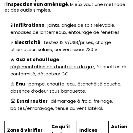
l’
inspection van aménagé
. Mieux vaut une méthode
et des outils simples.
🧪
Infiltrations
: joints, angles de toit relevable,
embases de lanterneaux, entourage de fenêtres.
⚡
Électricité
: testez 12 V/USB/prises, charge
alternateur, solaire, convertisseur 230 V.
🔥
Gaz et chauffage
:
réglementation des bouteilles de gaz
, étiquettes de
conformité, détecteur CO.
🚿
Eau
: pompe, chauffe-eau, étanchéité douche,
absence d’odeur sous banquette.
🛣️
Essai routier
: démarrage à froid, freinage,
boîtes/embrayage, tenue au vent latéral.
Ce qu’il
Action
Zone à vérifier
Indices