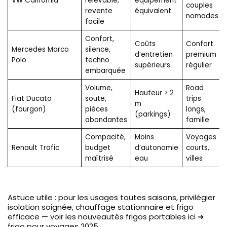
VW California
relevable,
équipement
couples
revente
équivalent
nomades
facile
Confort,
Coûts
Confort
Mercedes Marco
silence,
d’entretien
premium
Polo
techno
supérieurs
régulier
embarquée
Volume,
Road
Hauteur > 2
Fiat Ducato
soute,
trips
m
(fourgon)
pièces
longs,
(parkings)
abondantes
famille
Compacité,
Moins
Voyages
Renault Trafic
budget
d’autonomie
courts,
maîtrisé
eau
villes
Astuce utile : pour les usages toutes saisons, privilégier
isolation soignée, chauffage stationnaire et frigo
efficace — voir les nouveautés frigos portables ici ➜
frigo pour voyages 2025
.