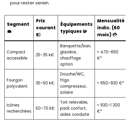
pour rester serein.
Prix
Mensualité
Segment
Équipements
courant
indic. (60
💼
typiques 🧩
💶
mois) 💳
Banquette/ban,
Compact
glacière,
≈ 470–650
25–35 k€
accessible
chauffage
€*
option
Douche/WC,
Fourgon
frigo
35–50 k€
≈ 650–930 €*
polyvalent
compresseur,
solaire
Toit relevable,
Icônes
≈ 930–1 300
50–70 k€
pack confort,
recherchées
€*
aides conduite