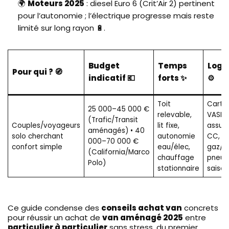
🌍
Moteurs 2025
: diesel Euro 6 (Crit’Air 2) pertinent
pour l’autonomie ; l’électrique progresse mais reste
limité sur long rayon 🔋.
Budget
Temps
Logi
Pour qui ? 🧭
indicatif 💶
forts ✨
⚙️
Toit
Carte 
25 000–45 000 €
relevable,
VASP,
(Trafic/Transit
Couples/voyageurs
lit fixe,
assur
aménagés) • 40
solo cherchant
autonomie
CC, c
000–70 000 €
confort simple
eau/élec,
gaz/él
(California/Marco
chauffage
pneus
Polo)
stationnaire
saison
Ce guide condense des
conseils achat van
concrets
pour réussir un achat de
van aménagé 2025
entre
particulier à particulier
sans stress, du premier