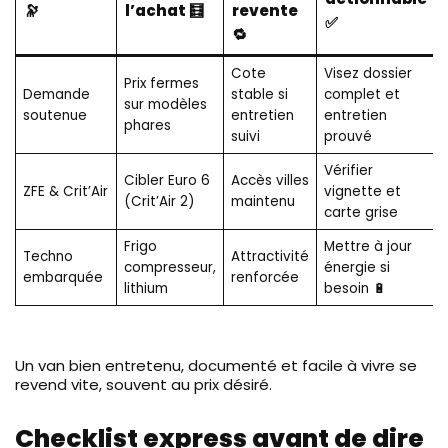
🔭
l’achat 🧮
revente
✅
🔁
Cote
Visez dossier
Prix fermes
Demande
stable si
complet et
sur modèles
soutenue
entretien
entretien
phares
suivi
prouvé
Vérifier
Cibler Euro 6
Accès villes
ZFE & Crit’Air
vignette et
(Crit’Air 2)
maintenu
carte grise
Frigo
Mettre à jour
Techno
Attractivité
compresseur,
énergie si
embarquée
renforcée
lithium
besoin 🔋
Un van bien entretenu, documenté et facile à vivre se
revend vite, souvent au prix désiré.
Checklist express avant de dire