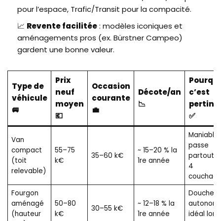
pour l’espace, Trafic/Transit pour la compacité.
📈
Revente facilitée
: modèles iconiques et
aménagements pros (ex. Bürstner Campeo)
gardent une bonne valeur.
Prix
Pourqu
Type de
Occasion
neuf
Décote/an
c’est
véhicule
courante
moyen
📉
pertine
🚐
💼
💶
✅
Maniable,
Van
passe
compact
55–75
~ 15–20 % la
35–60 k€
partout, 
(toit
k€
1re année
4
relevable)
couchag
Fourgon
Douche/
aménagé
50–80
~ 12–18 % la
autonomi
30–55 k€
(hauteur
k€
1re année
idéal long