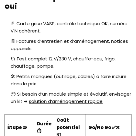
oui
📄 Carte grise VASP, contrôle technique OK, numéro
VIN cohérent.
🧾 Factures d’entretien et d’aménagement, notices
appareils.
🔌 Test complet 12 V/230 V, chauffe-eau, frigo,
chauffage, pompe.
🛠️ Petits manques (outillage, câbles) à faire inclure
dans le prix.
📦 Si besoin d’un module simple et évolutif, envisager
un kit ➜
solution d’aménagement rapide
.
Coût
Durée
Étape 🧩
potentiel
Go/No Go ✅❌
⏱️
💶