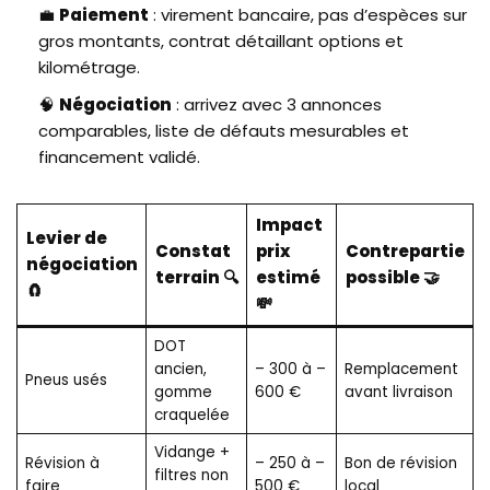
💼
Paiement
: virement bancaire, pas d’espèces sur
gros montants, contrat détaillant options et
kilométrage.
🧠
Négociation
: arrivez avec 3 annonces
comparables, liste de défauts mesurables et
financement validé.
Impact
Levier de
Constat
prix
Contrepartie
négociation
terrain 🔍
estimé
possible 🤝
🧲
💸
DOT
ancien,
– 300 à –
Remplacement
Pneus usés
gomme
600 €
avant livraison
craquelée
Vidange +
Révision à
– 250 à –
Bon de révision
filtres non
faire
500 €
local