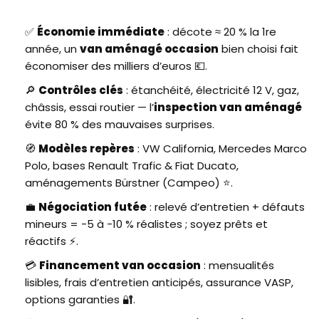
✅
Économie immédiate
: décote ≈ 20 % la 1re
année, un
van aménagé occasion
bien choisi fait
économiser des milliers d’euros 💶.
🔎
Contrôles clés
: étanchéité, électricité 12 V, gaz,
châssis, essai routier — l’
inspection van aménagé
évite 80 % des mauvaises surprises.
🧭
Modèles repères
: VW California, Mercedes Marco
Polo, bases Renault Trafic & Fiat Ducato,
aménagements Bürstner (Campeo) ⭐.
💼
Négociation futée
: relevé d’entretien + défauts
mineurs = -5 à -10 % réalistes ; soyez prêts et
réactifs ⚡.
💳
Financement van occasion
: mensualités
lisibles, frais d’entretien anticipés, assurance VASP,
options garanties 🔐.