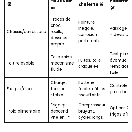
faut voir
recomm
🧭
d’alerte 🚨
👀
🛠️
Traces de
Peinture
choc,
inégale,
Passage a
Châssis/carrosserie
rouille,
corrosion
+ devis car
dessous
perforante
propre
Test pluie 
Toile saine,
Fuites, toile
éventuel
Toit relevable
mécanisme
craquelée
remplace
fluide
toile
Charge,
Batterie
Contrôle pr
Énergie/élec
tension
faible, câbles
guide batte
stable
chauffants
Frigo qui
Compresseur
Options 2
Froid alimentaire
descend
bruyant,
frigos effi
vite en T°
cycles longs