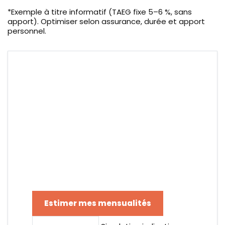
*Exemple à titre informatif (TAEG fixe 5–6 %, sans
apport). Optimiser selon assurance, durée et apport
personnel.
Calculez votre
mensualité de van
occasion
Entrez votre budget et obtenez une
estimation claire et immédiate.
Estimer mes mensualités