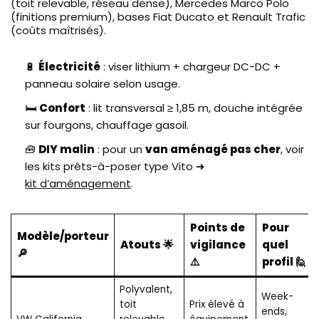
(toit relevable, réseau dense), Mercedes Marco Polo
(finitions premium), bases Fiat Ducato et Renault Trafic
(coûts maîtrisés).
🔋
Électricité
: viser lithium + chargeur DC-DC +
panneau solaire selon usage.
🛏️
Confort
: lit transversal ≥ 1,85 m, douche intégrée
sur fourgons, chauffage gasoil.
🧰
DIY malin
: pour un
van aménagé pas cher
, voir
les kits prêts-à-poser type Vito ➜
kit d’aménagement
.
Points de
Pour
Modèle/porteur
Atouts 🌟
vigilance
quel
🔎
⚠️
profil 🙋
Polyvalent,
Week-
toit
Prix élevé à
ends,