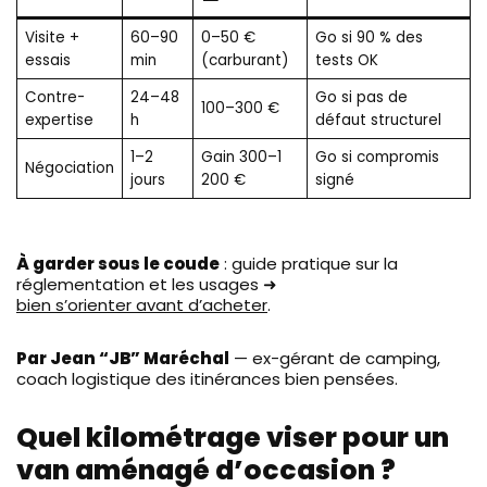
Visite +
60–90
0–50 €
Go si 90 % des
essais
min
(carburant)
tests OK
Contre-
24–48
Go si pas de
100–300 €
expertise
h
défaut structurel
1–2
Gain 300–1
Go si compromis
Négociation
jours
200 €
signé
À garder sous le coude
: guide pratique sur la
réglementation et les usages ➜
bien s’orienter avant d’acheter
.
Par Jean “JB” Maréchal
— ex-gérant de camping,
coach logistique des itinérances bien pensées.
Quel kilométrage viser pour un
van aménagé d’occasion ?