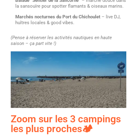
Balade “Sentier de la Salicorne”
– marche douce dans
la sansouïre pour spotter flamants & oiseaux marins.
Marchés nocturnes du Port du Chichoulet
– live DJ,
huîtres locales & good vibes.
(Pense à réserver les activités nautiques en haute
saison – ça part vite !)
Zoom sur les 3 campings
les plus proches🏕️