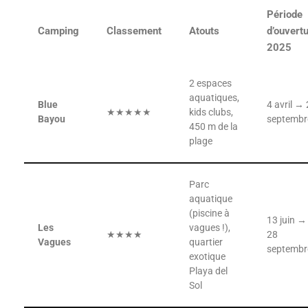
Période
Camping
Classement
Atouts
d’ouvert
2025
2 espaces
aquatiques,
Blue
4 avril →
★★★★★
kids clubs,
Bayou
septembr
450 m de la
plage
Parc
aquatique
(piscine à
13 juin →
Les
vagues !),
★★★★
28
Vagues
quartier
septembr
exotique
Playa del
Sol