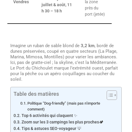
Vendres
la zone
juillet & août, 11
près du
h 30 – 18 h
port (jetée)
Imagine un ruban de sable blond de
3,2 km
, bordé de
dunes préservées, coupé en quatre secteurs (La Plage,
Marina, Mimosa, Montilles) pour varier les ambiances.
Ici, pas de gratte-ciel ; la skyline, c’est la Méditerranée.
Le Port du Chichoulet marque l’extrémité ouest, parfait
pour la pêche ou un apéro coquillages au coucher du
soleil.
Table des matières
Politique “Dog-friendly” (mais pas n’importe
comment)
Top 6 activités qui claquent ✨
Zoom sur les 3 campings les plus proches🏕️
Tips & astuces SEO-voyageur 💡