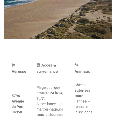
⚑
⏰ Accès &
🐾
Adresse
surveillance
Animaux
Chiens
Plage publique
autorisés
gratuite
24 h/24,
5796
toute
7 j/7
.
Avenue
l’année
–
Surveillance par
du Port,
tenus en
maîtres-nageurs
34350
laisse dans
tous les jours de