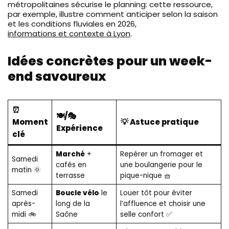
métropolitaines sécurise le planning: cette ressource,
par exemple, illustre comment anticiper selon la saison
et les conditions fluviales en 2026,
informations et contexte à Lyon
.
Idées concrètes pour un week-
end savoureux
⏰
🍽️/🎭
Moment
💡 Astuce pratique
Expérience
clé
Marché
+
Repérer un fromager et
Samedi
cafés en
une boulangerie pour le
matin 🌞
terrasse
pique-nique 🧺
Samedi
Boucle vélo
le
Louer tôt pour éviter
après-
long de la
l’affluence et choisir une
midi 🚲
Saône
selle confort ✅