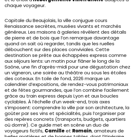
chaque voyageur.
Capitale du Beaujolais, la ville conjugue cours
Renaissance secrètes, musées vivants et marchés
généreux. Les maisons à galeries révèlent des détails
de pierre et de bois que l’on remarque davantage
quand on sait où regarder, tandis que les ruelles
débouchent sur des places conviviales. Cette
destination se prête aux échappées express comme
aux séjours lents: un matin pour flâner le long de la
Saône, une fin d’après-midi pour une dégustation chez
un vigneron, une soirée au théâtre ou sous les étoiles
des coteaux. En toile de fond, 2026 marque un
calendrier d’expositions, de rendez-vous patrimoniaux
et de fêtes gourmandes, que l’on combine facilement
grâce au train express depuis Lyon et aux boucles
cyclables. À l’échelle d’un week-end, trois axes
s’imposent: comprendre la ville par son architecture, la
goûter par ses vins et spécialités, puis l’organiser par
des repères concrets (transports, budgets, quartiers
où dormir). Ce guide met en scène un duo de
voyageurs fictifs,
Camille
et
Romain
, amateurs de
belles matières et de bonnes tables, dont l’itinéraire