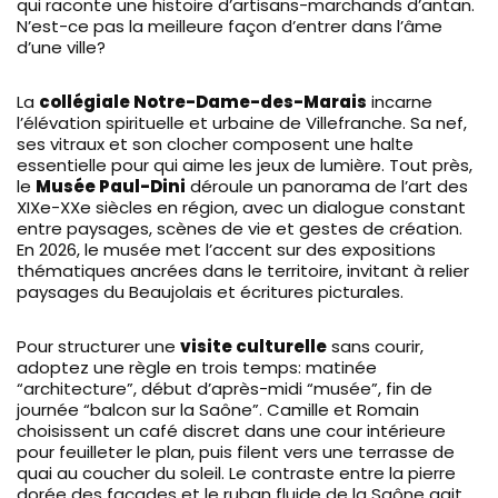
qui raconte une histoire d’artisans-marchands d’antan.
N’est-ce pas la meilleure façon d’entrer dans l’âme
d’une ville?
La
collégiale Notre-Dame-des-Marais
incarne
l’élévation spirituelle et urbaine de Villefranche. Sa nef,
ses vitraux et son clocher composent une halte
essentielle pour qui aime les jeux de lumière. Tout près,
le
Musée Paul-Dini
déroule un panorama de l’art des
XIXe-XXe siècles en région, avec un dialogue constant
entre paysages, scènes de vie et gestes de création.
En 2026, le musée met l’accent sur des expositions
thématiques ancrées dans le territoire, invitant à relier
paysages du Beaujolais et écritures picturales.
Pour structurer une
visite culturelle
sans courir,
adoptez une règle en trois temps: matinée
“architecture”, début d’après-midi “musée”, fin de
journée “balcon sur la Saône”. Camille et Romain
choisissent un café discret dans une cour intérieure
pour feuilleter le plan, puis filent vers une terrasse de
quai au coucher du soleil. Le contraste entre la pierre
dorée des façades et le ruban fluide de la Saône agit