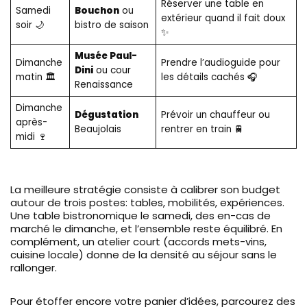
Réserver une table en
Samedi
Bouchon
ou
extérieur quand il fait doux
soir 🌙
bistro de saison
✨
Musée Paul-
Dimanche
Prendre l’audioguide pour
Dini
ou cour
matin 🏛️
les détails cachés 🎧
Renaissance
Dimanche
Dégustation
Prévoir un chauffeur ou
après-
Beaujolais
rentrer en train 🚆
midi 🍷
La meilleure stratégie consiste à calibrer son budget
autour de trois postes: tables, mobilités, expériences.
Une table bistronomique le samedi, des en-cas de
marché le dimanche, et l’ensemble reste équilibré. En
complément, un atelier court (accords mets-vins,
cuisine locale) donne de la densité au séjour sans le
rallonger.
Pour étoffer encore votre panier d’idées, parcourez des