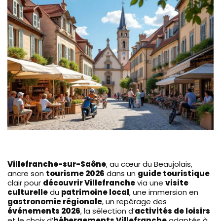
Villefranche-sur-Saône
, au cœur du Beaujolais,
ancre son
tourisme 2026
dans un
guide touristique
clair pour
découvrir Villefranche
via une
visite
culturelle
du
patrimoine local
, une immersion en
gastronomie régionale
, un repérage des
événements 2026
, la sélection d’
activités de loisirs
et le choix d’
hébergements Villefranche
adaptés à