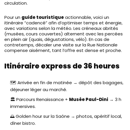
circulation.
Pour un
guide touristique
actionnable, voici un
itinéraire “cadencé” afin d’optimiser temps et énergie,
avec variations selon la météo. Les créneaux abrités
(musées, cours couvertes) alternent avec les percées
en plein air (quais, dégustations, vélo). En cas de
contretemps, décaler une visite sur la Rue Nationale
compense aisément, tant l’offre est dense et proche.
Itinéraire express de 36 heures
🗺️ Arrivée en fin de matinée → dépôt des bagages,
déjeuner léger au marché.
🏛️ Parcours Renaissance +
Musée Paul-Dini
→ 3 h
immersives.
🌅 Golden hour sur la Saône → photos, apéritif local,
dîner bistro.