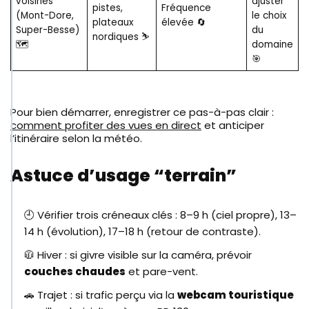
voisines
ajuster
pistes,
Fréquence
(Mont-Dore,
le choix
plateaux
élevée 🔄
Super-Besse)
du
nordiques ⛷️
🗺️
domaine
🎯
Pour bien démarrer, enregistrer ce pas-à-pas clair :
comment profiter des vues en direct
et anticiper
l’itinéraire selon la météo.
Astuce d’usage “terrain”
🕘 Vérifier trois créneaux clés : 8–9 h (ciel propre), 13–
14 h (évolution), 17–18 h (retour de contraste).
🧥 Hiver : si givre visible sur la caméra, prévoir
couches chaudes
et pare-vent.
🚗 Trajet : si trafic perçu via la
webcam touristique