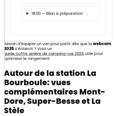
18:00 — Bilan & préparation
…
Besoin d’équiper un van pour partir dès que la
webcam
Astuce: ajoutez cette timeline à vos favoris. Vos
2025
s’éclaircit ? Voici un
notes sont enregistrées localement
guide coffre arrière de camping-car 2025
utile pour
(navigateur) pour chaque date.
optimiser le rangement.
Autour de la station La
Bourboule: vues
complémentaires Mont-
Dore, Super-Besse et La
Stèle