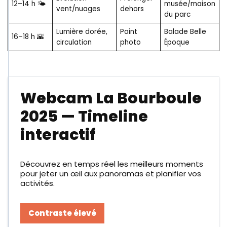
12–14 h 🌤️
musée/maison
vent/nuages
dehors
du parc
Lumière dorée,
Point
Balade Belle
16–18 h 🌇
circulation
photo
Époque
Webcam La Bourboule
2025 — Timeline
interactif
Découvrez en temps réel les meilleurs moments
pour jeter un œil aux panoramas et planifier vos
activités.
Contraste élevé