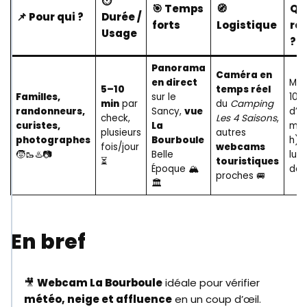
⏱️
🎯 Temps
🧭
Qu
📌 Pour qui ?
Durée /
forts
Logistique
re
Usage
?
Panorama
Caméra en
en direct
Mat
5–10
temps réel
Familles,
sur le
10 h
min
par
du
Camping
randonneurs,
Sancy,
vue
d’a
check,
Les 4 Saisons
,
curistes,
La
mid
plusieurs
autres
photographes
Bourboule
h) p
fois/jour
webcams
🧒🥾♨️📷
Belle
lum
⏳
touristiques
Époque 🏔️
dor
proches 🚐
🏛️
En bref
🎥
Webcam La Bourboule
idéale pour vérifier
météo, neige et affluence
en un coup d’œil.