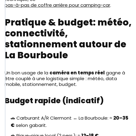
pas-à-pas de coffre arrière pour camping-car
.
Pratique & budget: météo,
connectivité,
stationnement autour de
La Bourboule
Un bon usage de la
caméra en temps réel
gagne à
être couplé à une logistique simple : météo, data
mobile, stationnement, budget.
Budget rapide (indicatif)
🚗 Carburant A/R Clermont ↔ La Bourboule: ≈
20–35
€
selon gabarit.
🥪 Pique-nique local (2 pers.): ≈
12–18 €
.