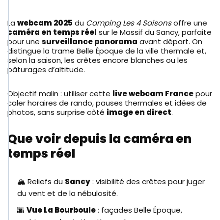
La
webcam 2025
du
Camping Les 4 Saisons
offre une
caméra en temps réel
sur le Massif du Sancy, parfaite
pour une
surveillance panorama
avant départ. On
distingue la trame Belle Époque de la ville thermale et,
selon la saison, les crêtes encore blanches ou les
pâturages d’altitude.
Objectif malin : utiliser cette
live webcam France
pour
caler horaires de rando, pauses thermales et idées de
photos, sans surprise côté
image en direct
.
Que voir depuis la caméra en
temps réel
🏔️ Reliefs du
Sancy
: visibilité des crêtes pour juger
du vent et de la nébulosité.
🌆
Vue La Bourboule
: façades Belle Époque,