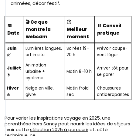
animées, décor festif.
🎬 Ce que
🕑
📅
📎 Conseil
montre la
Meilleur
Date
pratique
webcam
moment
Juin
Lumières longues,
Soirées 19–
Prévoir coupe-
🌿
art in situ
20 h
vent léger
Animation
Juillet
Arriver tôt pour
urbaine +
Matin 8–10 h
☀️
se garer
cyclisme
Hiver
Neige en ville,
Matin froid
Chaussures
❄️
givre
sec
antidérapantes
Pour varier les inspirations voyage en 2025, une
parenthèse hors Sancy peut nourrir les idées de séjours
: voir cette
sélection 2025 à parcourir
et, côté
technique, ce