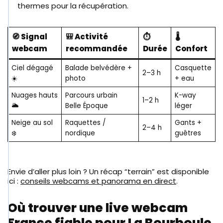
thermes pour la récupération.
🧭 Signal
🎒 Activité
⏱️
🌡️
webcam
recommandée
Durée
Confort
Ciel dégagé
Balade belvédère +
Casquette
2–3 h
☀️
photo
+ eau
Nuages hauts
Parcours urbain
K-way
1–2 h
🌥️
Belle Époque
léger
Neige au sol
Raquettes /
Gants +
2–4 h
❄️
nordique
guêtres
Envie d’aller plus loin ? Un récap “terrain” est disponible
ici :
conseils webcams et panorama en direct
.
Où trouver une live webcam
France fiable pour La Bourboule