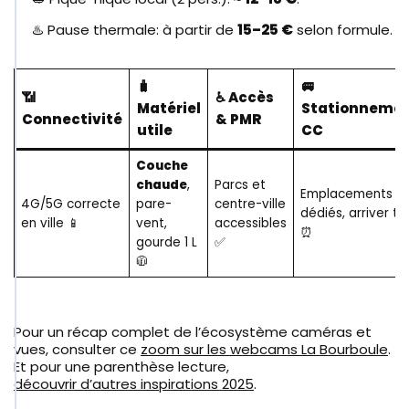
♨️ Pause thermale: à partir de
15–25 €
selon formule.
🧳
🚐
📶
♿ Accès
Matériel
Stationneme
Connectivité
& PMR
utile
CC
Couche
chaude
,
Parcs et
Emplacements
4G/5G correcte
pare-
centre-ville
dédiés, arriver tô
en ville 📱
vent,
accessibles
⏰
gourde 1 L
✅
🧥
Pour un récap complet de l’écosystème caméras et
vues, consulter ce
zoom sur les webcams La Bourboule
.
Et pour une parenthèse lecture,
découvrir d’autres inspirations 2025
.