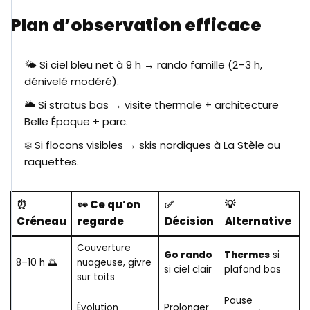
Plan d’observation efficace
🌤️ Si ciel bleu net à 9 h → rando famille (2–3 h,
dénivelé modéré).
🌥️ Si stratus bas → visite thermale + architecture
Belle Époque + parc.
❄️ Si flocons visibles → skis nordiques à La Stèle ou
raquettes.
⏰
👀 Ce qu’on
✅
💡
Créneau
regarde
Décision
Alternative
Couverture
Go rando
Thermes
si
8–10 h 🌅
nuageuse, givre
si ciel clair
plafond bas
sur toits
Pause
Évolution
Prolonger