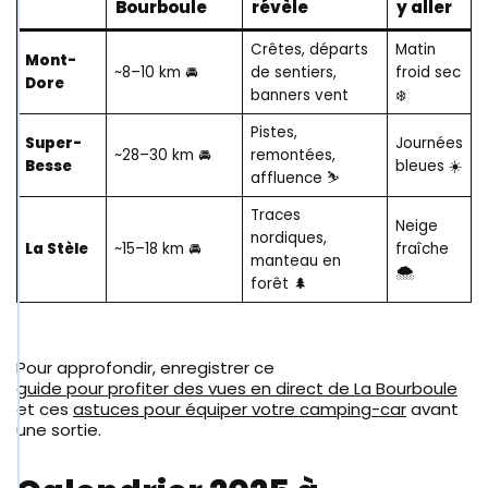
Bourboule
révèle
y aller
Crêtes, départs
Matin
Mont-
~8–10 km 🚘
de sentiers,
froid sec
Dore
banners vent
❄️
Pistes,
Super-
Journées
~28–30 km 🚘
remontées,
Besse
bleues ☀️
affluence ⛷️
Traces
Neige
nordiques,
La Stèle
~15–18 km 🚘
fraîche
manteau en
🌨️
forêt 🌲
Pour approfondir, enregistrer ce
guide pour profiter des vues en direct de La Bourboule
et ces
astuces pour équiper votre camping-car
avant
une sortie.