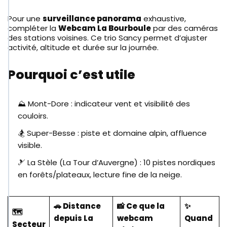
Pour une
surveillance panorama
exhaustive,
compléter la
Webcam La Bourboule
par des caméras
des stations voisines. Ce trio Sancy permet d’ajuster
activité, altitude et durée sur la journée.
Pourquoi c’est utile
⛰️ Mont-Dore : indicateur vent et visibilité des
couloirs.
🏂 Super-Besse : piste et domaine alpin, affluence
visible.
🎿 La Stèle (La Tour d’Auvergne) : 10 pistes nordiques
en forêts/plateaux, lecture fine de la neige.
🚗 Distance
📸 Ce que la
✨
🗺️
depuis La
webcam
Quand
Secteur