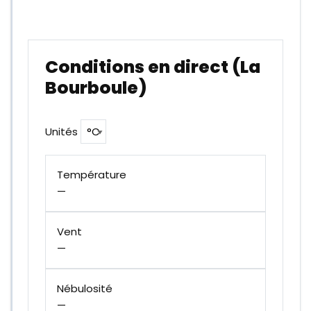
Ouvrir les webcams du Sancy
Conditions en direct (La
Bourboule)
Unités
Température
—
Vent
—
Nébulosité
—