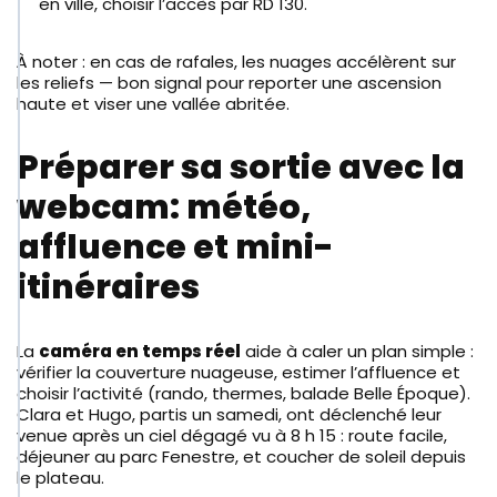
en ville, choisir l’accès par RD 130.
À noter : en cas de rafales, les nuages accélèrent sur
les reliefs — bon signal pour reporter une ascension
haute et viser une vallée abritée.
Préparer sa sortie avec la
webcam: météo,
affluence et mini-
itinéraires
La
caméra en temps réel
aide à caler un plan simple :
vérifier la couverture nuageuse, estimer l’affluence et
choisir l’activité (rando, thermes, balade Belle Époque).
Clara et Hugo, partis un samedi, ont déclenché leur
venue après un ciel dégagé vu à 8 h 15 : route facile,
déjeuner au parc Fenestre, et coucher de soleil depuis
le plateau.