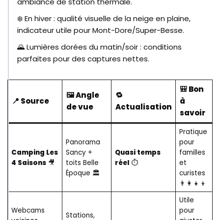
ambiance de station thermale.
❄️ En hiver : qualité visuelle de la neige en plaine,
indicateur utile pour Mont-Dore/Super-Besse.
🌄 Lumières dorées du matin/soir : conditions
parfaites pour des captures nettes.
🎒 Bon
🖼️ Angle
🔁
📍 Source
à
de vue
Actualisation
savoir
Pratique
Panorama
pour
Camping Les
Sancy +
Quasi temps
familles
4 Saisons
🎥
toits Belle
réel
⏱️
et
Époque 🏛️
curistes
👨‍👩‍👧‍👦
Utile
Webcams
pour
Stations,