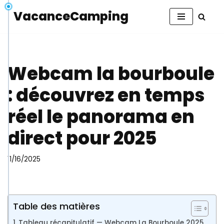
VacanceCamping
Aller
au
contenu
Webcam la bourboule
: découvrez en temps
réel le panorama en
direct pour 2025
11/16/2025
Table des matières
Tableau récapitulatif — Webcam La Bourboule 2025