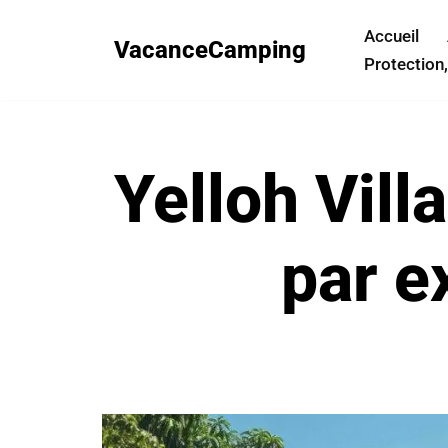
Accueil
VacanceCamping
Aller
Protection,
au
contenu
Yelloh Vill
par e