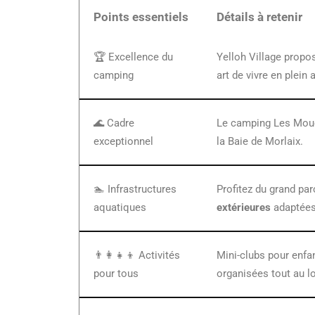
Points essentiels
Détails à retenir
🏆 Excellence du
Yelloh Village prop
camping
art de vivre en plein 
🌊 Cadre
Le camping Les Moue
exceptionnel
la Baie de Morlaix.
🏊 Infrastructures
Profitez du grand pa
aquatiques
extérieures
adaptées
👨‍👩‍👧‍👦 Activités
Mini-clubs pour enfa
pour tous
organisées tout au l