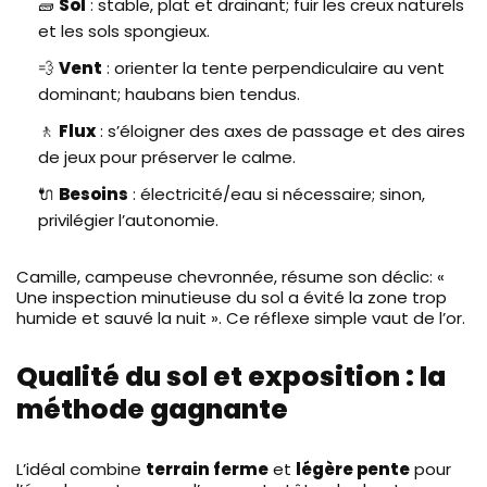
🧱
Sol
: stable, plat et drainant; fuir les creux naturels
et les sols spongieux.
💨
Vent
: orienter la tente perpendiculaire au vent
dominant; haubans bien tendus.
🚶
Flux
: s’éloigner des axes de passage et des aires
de jeux pour préserver le calme.
🔌
Besoins
: électricité/eau si nécessaire; sinon,
privilégier l’autonomie.
Camille, campeuse chevronnée, résume son déclic: «
Une inspection minutieuse du sol a évité la zone trop
humide et sauvé la nuit ». Ce réflexe simple vaut de l’or.
Qualité du sol et exposition : la
méthode gagnante
L’idéal combine
terrain ferme
et
légère pente
pour