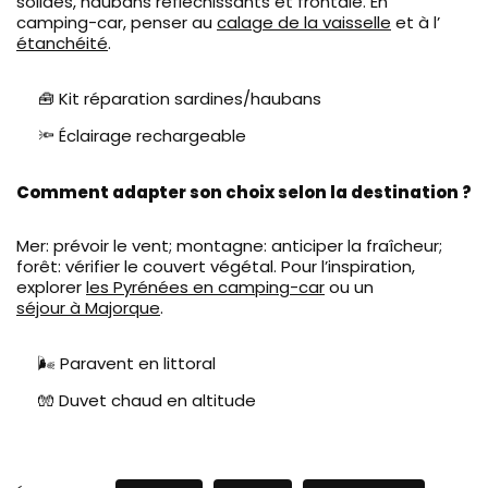
solides, haubans réfléchissants et frontale. En
camping-car, penser au
calage de la vaisselle
et à l’
étanchéité
.
🧰 Kit réparation sardines/haubans
🔦 Éclairage rechargeable
Comment adapter son choix selon la destination ?
Mer: prévoir le vent; montagne: anticiper la fraîcheur;
forêt: vérifier le couvert végétal. Pour l’inspiration,
explorer
les Pyrénées en camping-car
ou un
séjour à Majorque
.
🌬️ Paravent en littoral
🧤 Duvet chaud en altitude