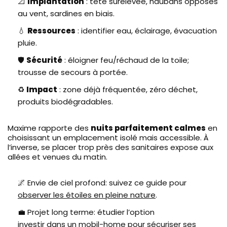
📐
Implantation
: tête surélevée, haubans opposés
au vent, sardines en biais.
💧
Ressources
: identifier eau, éclairage, évacuation
pluie.
🛡️
Sécurité
: éloigner feu/réchaud de la toile;
trousse de secours à portée.
♻️
Impact
: zone déjà fréquentée, zéro déchet,
produits biodégradables.
Maxime rapporte des
nuits parfaitement calmes
en
choisissant un emplacement isolé mais accessible. À
l’inverse, se placer trop près des sanitaires expose aux
allées et venues du matin.
🌌 Envie de ciel profond: suivez ce guide pour
observer les étoiles en pleine nature
.
💼 Projet long terme: étudier l’option
investir dans un mobil-home
pour sécuriser ses