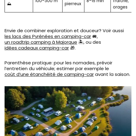
100–300 m
8–15 min
fraîche,
⛰️
pierreux
orages
Envie de combiner exploration et douceur? Voir aussi
les lacs des Pyrénées en camping-car
🚐,
un roadtrip camping à Majorque
🏝️, ou des
idées cadeaux camping-car
🎁.
Parenthèse pratique: pour les nomades, prévoir
l’entretien du véhicule; estimer par exemple le
coût d’une étanchéité de camping-car
avant la saison.