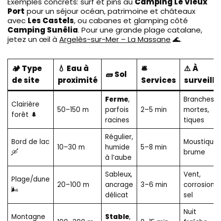
Exemples concrets: surf et pins au
Camping Le Vieux
Port
pour un séjour océan, patrimoine et châteaux
avec
Les Castels
, ou cabanes et glamping côté
Camping Sunêlia
. Pour une grande plage catalane,
jetez un œil à
Argelès-sur-Mer – La Massane
🌊.
🏕️ Type
💧 Eau à
🛎️
⚠️ À
🧱 Sol
de site
proximité
Services
surveille
Ferme
,
Branches
Clairière
50–150 m
parfois
2–5 min
mortes,
forêt 🌲
racines
tiques
Régulier,
Bord de lac
Moustiques
10–30 m
humide
5–8 min
🛶
brume
à l’aube
Sableux,
Vent,
Plage/dune
20–100 m
ancrage
3–6 min
corrosion
🌬️
délicat
sel
Nuit
Montagne
Stable
,