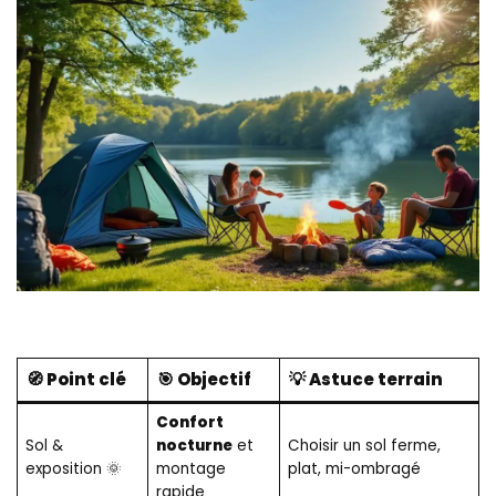
🧭 Point clé
🎯 Objectif
💡 Astuce terrain
Confort
Sol &
nocturne
et
Choisir un sol ferme,
exposition 🌞
montage
plat, mi-ombragé
rapide