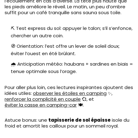
l’écoulement en cas d’averse. La tête plus haute que
les pieds améliore le réveil. Le matin, un peu d’ombre
suffit pour un café tranquille sans sauna sous toile.
⛏️ Test express du sol: appuyer le talon; s’il s’enfonce,
chercher un autre coin.
🧭 Orientation: l’est offre un lever de soleil doux;
éviter l’ouest en été brûlant.
🌧️ Anticipation météo: haubans + sardines en biais =
tenue optimale sous l’orage.
Pour aller plus loin, ces lectures inspirantes ajoutent des
idées utiles:
observer les étoiles en camping
✨,
renforcer la complicité en couple
💞, et
éviter la casse en camping-car
🍽️.
Astuce bonus: une
tapisserie de sol épaisse
isole du
froid et amortit les cailloux pour un sommeil royal.