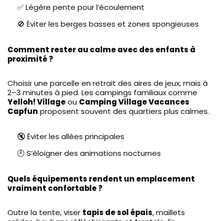
✅ Légère pente pour l’écoulement
🚫 Éviter les berges basses et zones spongieuses
Comment rester au calme avec des enfants à
proximité ?
Choisir une parcelle en retrait des aires de jeux, mais à
2–3 minutes à pied. Les campings familiaux comme
Yelloh! Village
ou
Camping Village Vacances
Capfun
proposent souvent des quartiers plus calmes.
🔇 Éviter les allées principales
🕘 S’éloigner des animations nocturnes
Quels équipements rendent un emplacement
vraiment confortable ?
Outre la tente, viser
tapis de sol épais
, maillets