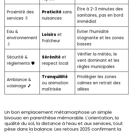
Être à 2-3 minutes des
Proximité des
Praticité
sans
sanitaires, pas en bord
services 🚿
nuisances
immédiat
Eau &
Éviter l’humidité
Loisirs
et
environnement
stagnante et les zones
fraîcheur
💧
basses
Vérifier la météo, le
Sécurité &
Sérénité
et
vent dominant et les
règlements 🛡️
respect local
règles municipales
Tranquillité
Privilégier les zones
Ambiance &
ou animation
calmes en retrait des
voisinage 🎵
maîtrisée
allées
Un bon emplacement métamorphose un simple
bivouac en parenthèse mémorable. L’orientation, la
qualité du sol, la distance à l’eau et aux services, tout
pèse dans la balance. Les retours 2025 confirment la