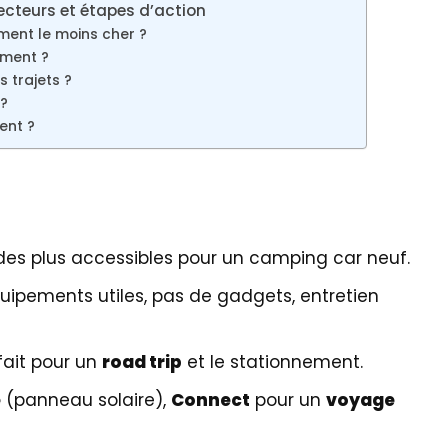
cteurs et étapes d’action
ment le moins cher ?
ement ?
s trajets ?
 ?
ent ?
n des plus accessibles pour un camping car neuf.
équipements utiles, pas de gadgets, entretien
fait pour un
road trip
et le stationnement.
e
(panneau solaire),
Connect
pour un
voyage