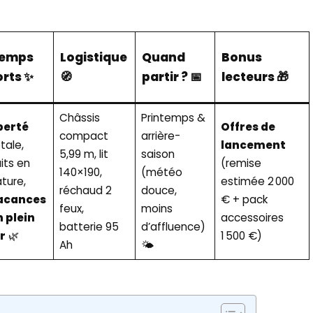
emps
Logistique
Quand
Bonus
orts ✨
🧭
partir ? 📅
lecteurs 🎁
Châssis
Printemps &
berté
Offres de
compact
arrière-
tale,
lancement
5,99 m, lit
saison
its en
(remise
140×190,
(météo
ture,
estimée 2 000
réchaud 2
douce,
acances
€ + pack
feux,
moins
n plein
accessoires
batterie 95
d’affluence)
r
🌿
1 500 €)
Ah
🌤️