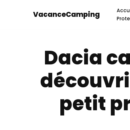
Accue
VacanceCamping
Aller
Prote
au
contenu
Dacia ca
découvrir
petit p