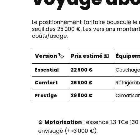
Le positionnement tarifaire bouscule le
seuil des 25 000 €. Les versions montent
coûts/usage.
Version 🏷️
Prix estimé 💶
Équipeme
Essential
22 900 €
Couchage 2
Comfort
26 500 €
Réfrigéra
Prestige
29 800 €
Climatisat
⚙️
Motorisation
: essence 1.3 TCe 130
envisagé (+≈3 000 €).