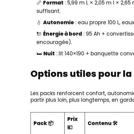
📏
Format
: 5,99 m L × 2,05 m l × 2,6
suffisant.
💧
Autonomie
: eau propre 100 L, eaux 
🔌
Énergie à bord
: 95 Ah + convertis
encouragée).
🛏️
Nuit
: lit 140×190 + banquette conv
Options utiles pour la 
Les packs renforcent confort, autonomie
partir plus loin, plus longtemps, en gar
Prix
Pack 📦
Contenu 🛠️
💶