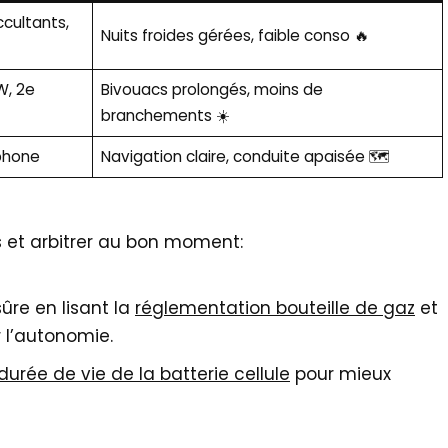
cultants,
Nuits froides gérées, faible conso 🔥
W, 2e
Bivouacs prolongés, moins de
branchements ☀️
tphone
Navigation claire, conduite apaisée 🗺️
es et arbitrer au bon moment:
sûre en lisant la
réglementation bouteille de gaz
et
 l’autonomie.
durée de vie de la batterie cellule
pour mieux