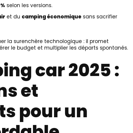
 %
selon les versions.
ir
et du
camping économique
sans sacrifier
r la surenchère technologique : il promet
libérer le budget et multiplier les départs spontanés.
ng car 2025 :
ns et
s pour un
rdable