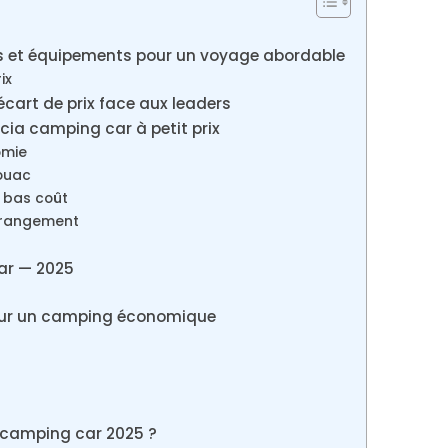
ns et équipements pour un voyage abordable
ix
cart de prix face aux leaders
Dacia camping car à petit prix
omie
vouac
 bas coût
, rangement
ar — 2025
 pour un camping économique
n
a camping car 2025 ?