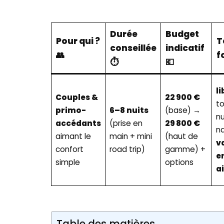
Durée
Budget
Pour qui ?
T
conseillée
indicatif
👥
f
⏱️
💶
li
Couples &
22 900 €
to
primo-
6–8 nuits
(base) →
nu
accédants
(prise en
29 800 €
na
aimant le
main + mini
(haut de
v
confort
road trip)
gamme) +
e
simple
options
ai
Table des matières