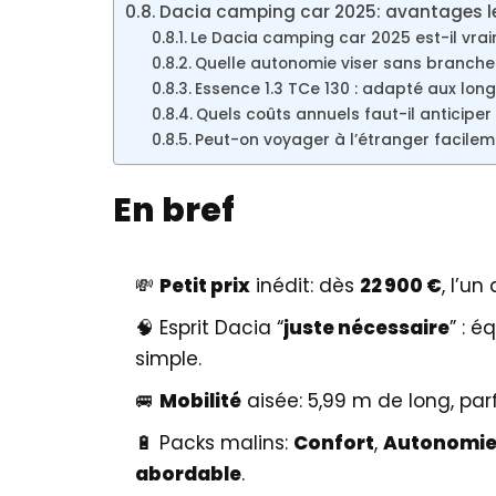
Dacia camping car 2025: avantages le
Le Dacia camping car 2025 est-il vrai
Quelle autonomie viser sans branch
Essence 1.3 TCe 130 : adapté aux long
Quels coûts annuels faut-il anticiper
Peut-on voyager à l’étranger facilem
En bref
💸
Petit prix
inédit: dès
22 900 €
, l’u
🧠 Esprit Dacia “
juste nécessaire
” : 
simple.
🚐
Mobilité
aisée: 5,99 m de long, par
🔋 Packs malins:
Confort
,
Autonomi
abordable
.