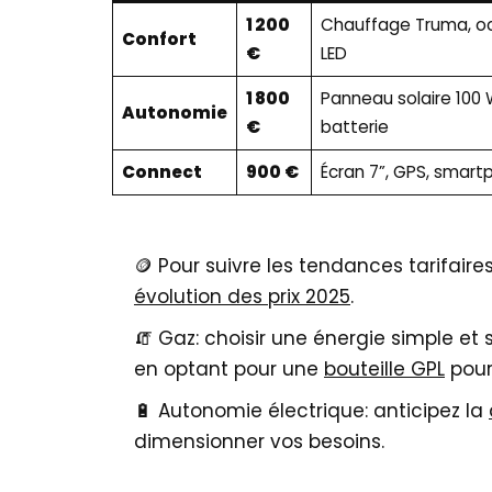
1 200
Chauffage Truma, oc
Confort
€
LED
1 800
Panneau solaire 100 
Autonomie
€
batterie
Connect
900 €
Écran 7”, GPS, smar
🪙 Pour suivre les tendances tarifair
évolution des prix 2025
.
🧯 Gaz: choisir une énergie simple et 
en optant pour une
bouteille GPL
pour
🔋 Autonomie électrique: anticipez la
dimensionner vos besoins.