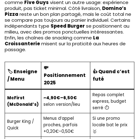
comme
Five Guys
visent un autre usage: expérience
produit, pas ticket minimal. Côté livraison,
Domino’s
Pizza
reste un bon plan partagé, mais le coût total ne
se compare pas toujours au panier individuel. Certains
indépendants type
Speed Burger
se positionnent au
milieu, avec des promos ponctuelles intéressantes.
Enfin, les chaînes de snacking comme
La
Croissanterie
misent sur la praticité aux heures de
passage.
💸
🏷️ Enseigne
👍 Quand c’est
Positionnement
/ Menu
futé
2025
Repas complet
McFirst
~4,90€–6,50€
express, budget
(McDonald’s)
selon version/lieu
serré ⏱️
Menus d’appel
Si une promo
Burger King /
proches, parfois
locale bat le prix
Quick
+0,20€–0,50€
🥇