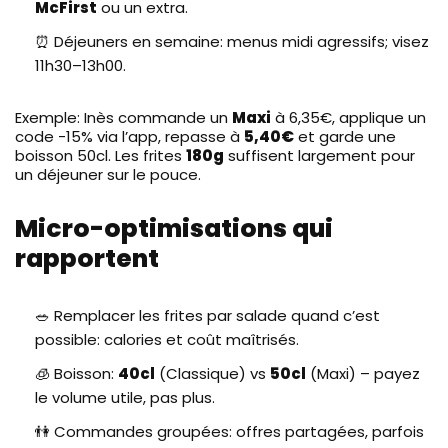
McFirst
ou un extra.
⏰ Déjeuners en semaine: menus midi agressifs; visez
11h30–13h00.
Exemple: Inès commande un
Maxi
à 6,35€, applique un
code -15% via l’app, repasse à
5,40€
et garde une
boisson 50cl. Les frites
180g
suffisent largement pour
un déjeuner sur le pouce.
Micro-optimisations qui
rapportent
🥗 Remplacer les frites par salade quand c’est
possible: calories et coût maîtrisés.
🧊 Boisson:
40cl
(Classique) vs
50cl
(Maxi) – payez
le volume utile, pas plus.
👫 Commandes groupées: offres partagées, parfois