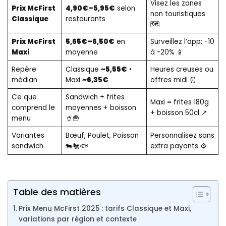
Visez les zones
Prix McFirst
4,90€–5,95€
selon
non touristiques
Classique
restaurants
🗺️
Prix McFirst
5,65€–6,50€
en
Surveillez l’app: -10
Maxi
moyenne
à -20% 📱
Repère
Classique
~5,55€
•
Heures creuses ou
médian
Maxi
~6,35€
offres midi ⏰
Ce que
Sandwich + frites
Maxi = frites 180g
comprend le
moyennes + boisson
+ boisson 50cl ↗️
menu
🥤🍟
Variantes
Bœuf, Poulet, Poisson
Personnalisez sans
sandwich
🐄🐔🐟
extra payants ⚙️
Table des matières
Prix Menu McFirst 2025 : tarifs Classique et Maxi,
variations par région et contexte