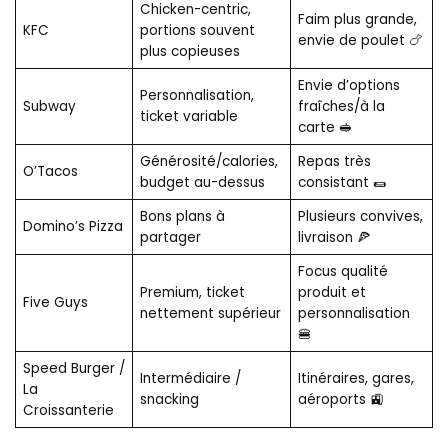
Chicken-centric,
Faim plus grande,
KFC
portions souvent
envie de poulet 🍗
plus copieuses
Envie d’options
Personnalisation,
Subway
fraîches/à la
ticket variable
carte 🥪
Générosité/calories,
Repas très
O’Tacos
budget au-dessus
consistant 🌯
Bons plans à
Plusieurs convives,
Domino’s Pizza
partager
livraison 🍕
Focus qualité
Premium, ticket
produit et
Five Guys
nettement supérieur
personnalisation
🍔
Speed Burger /
Intermédiaire /
Itinéraires, gares,
La
snacking
aéroports 🚉
Croissanterie