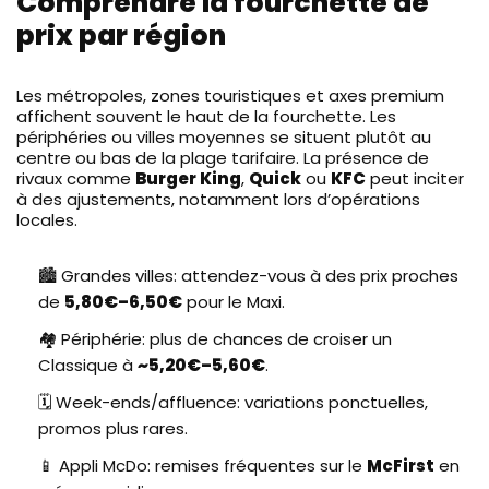
Comprendre la fourchette de
prix par région
Les métropoles, zones touristiques et axes premium
affichent souvent le haut de la fourchette. Les
périphéries ou villes moyennes se situent plutôt au
centre ou bas de la plage tarifaire. La présence de
rivaux comme
Burger King
,
Quick
ou
KFC
peut inciter
à des ajustements, notamment lors d’opérations
locales.
🏙️ Grandes villes: attendez-vous à des prix proches
de
5,80€–6,50€
pour le Maxi.
🏘️ Périphérie: plus de chances de croiser un
Classique à
~5,20€–5,60€
.
🗓️ Week-ends/affluence: variations ponctuelles,
promos plus rares.
📱 Appli McDo: remises fréquentes sur le
McFirst
en