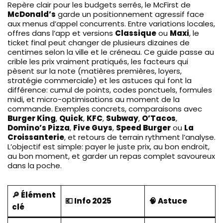
Repère clair pour les budgets serrés, le McFirst de
McDonald’s
garde un positionnement agressif face
aux menus d’appel concurrents. Entre variations locales,
offres dans l’app et versions
Classique
ou
Maxi
, le
ticket final peut changer de plusieurs dizaines de
centimes selon la ville et le créneau. Ce guide passe au
crible les prix vraiment pratiqués, les facteurs qui
pèsent sur la note (matières premières, loyers,
stratégie commerciale) et les astuces qui font la
différence: cumul de points, codes ponctuels, formules
midi, et micro-optimisations au moment de la
commande. Exemples concrets, comparaisons avec
Burger King
,
Quick
,
KFC
,
Subway
,
O’Tacos
,
Domino’s Pizza
,
Five Guys
,
Speed Burger
ou
La
Croissanterie
, et retours de terrain rythment l’analyse.
L’objectif est simple: payer le juste prix, au bon endroit,
au bon moment, et garder un repas complet savoureux
dans la poche.
🔎 Élément
💶 Info 2025
🧠 Astuce
clé