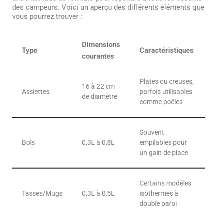
des campeurs. Voici un aperçu des différents éléments que
vous pourrez trouver :
Dimensions
Type
Caractéristiques
courantes
Plates ou creuses,
16 à 22 cm
Assiettes
parfois utilisables
de diamètre
comme poêles
Souvent
Bols
0,3L à 0,8L
empilables pour
un gain de place
Certains modèles
Tasses/Mugs
0,3L à 0,5L
isothermes à
double paroi